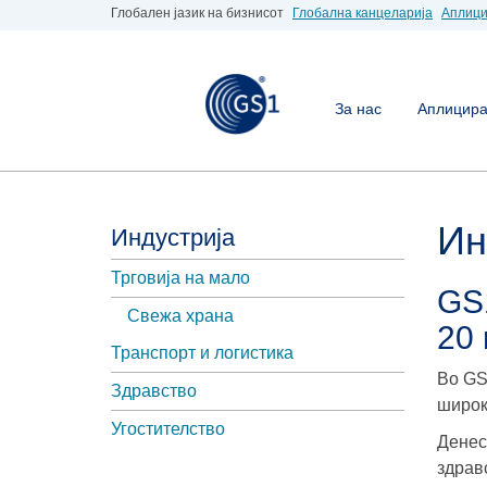
Глобален јазик на бизнисот
Глобална канцеларија
Аплици
За нас
Аплицирај
Ин
Индустрија
Трговија на мало
GS
Свежа храна
20 
Транспорт и логистика
Во GS
Здравство
широк
Угостителство
Денес
здрав