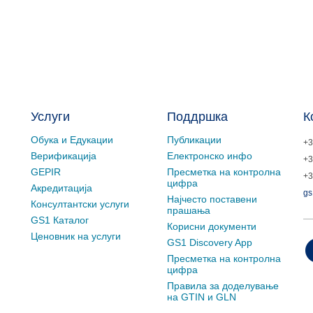
Услуги
Поддршка
К
Обука и Едукации
Публикации
+3
Верификација
Електронско инфо
+3
GEPIR
Пресметка на контролна
+3
цифра
Акредитација
gs
Најчесто поставени
Консултантски услуги
прашања
GS1 Каталог
Корисни документи
Ценовник на услуги
GS1 Discovery App
Пресметка на контролна
цифра
Правила за доделување
на GTIN и GLN