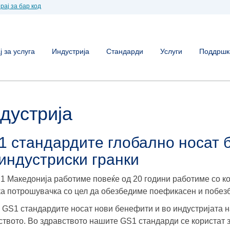
рај за бар код
 за услуга
Индустрија
Стандарди
Услуги
Поддршк
дустрија
1 стандардите глобално носат 
индустриски гранки
1 Македонија работиме повеќе од 20 години работиме со к
а потрошувачка со цел да обезбедиме поефикасен и побез
 GS1 стандардите носат нови бенефити и во индустријата на
ството. Во здравството нашите GS1 стандарди се користат 