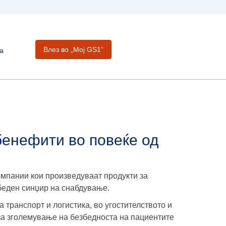
Влез во „Moj GS1“
а
бенефити во повеќе од
омпании кои произведуваат продукти за
беден синџир на снабдување.
 транспорт и логистика, во угостителството и
за зголемување на безбедноста на пациентите