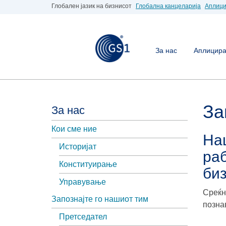
Глобален јазик на бизнисот
Глобална канцеларија
Аплици
За нас
Аплицирај
За
За нас
Кои сме ние
Наш
Историјат
ра
Конституирање
биз
Управување
Среќн
Запознајте го нашиот тим
позна
Претседател