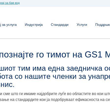
рај за бар код
 за услуга
Индустрија
Стандарди
Услуги
Поддршк
познајте го тимот на GS1 
иот тим има една заедничка ос
бота со нашите членки за унап
нис.
и сме што ги имаме најдобрите луѓе во областите во кои ш
вање на стандардите кои ја подобруваат ефикасноста на с