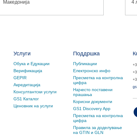
Македонија
4 
Услуги
Поддршка
К
Обука и Едукации
Публикации
+3
Верификација
Електронско инфо
+3
GEPIR
Пресметка на контролна
+3
цифра
Акредитација
gs
Најчесто поставени
Консултантски услуги
прашања
GS1 Каталог
Корисни документи
Ценовник на услуги
GS1 Discovery App
Пресметка на контролна
цифра
Правила за доделување
на GTIN и GLN