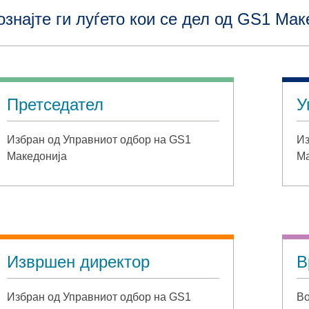
ознајте ги луѓето кои се дел од GS1 Мак
Претседател
У
Избран од Управниот одбор на GS1
Из
Македонија
Ма
Извршен директор
В
Избран од Управниот одбор на GS1
Во