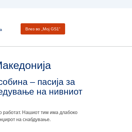
Влез во „Moj GS1“
а
Македонија
обина – пасија за
редување на нивниот
то работат. Нашиот тим има длабоко
инџирот на снабдување.