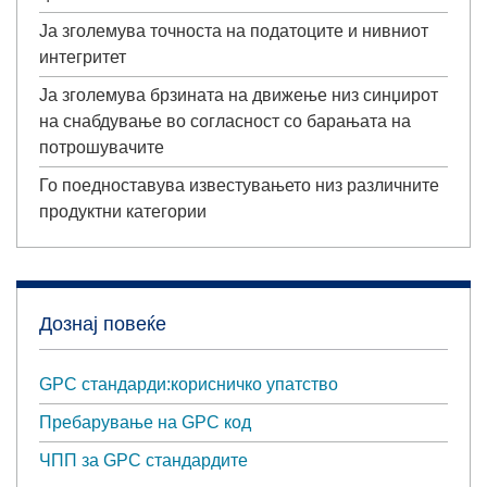
Ја зголемува
точноста на податоците
и нивниот
интегритет
Ја
зголемува брзината на движење низ синџирот
на снабдување во согласност со барањата на
потрошувачите
Го поедноставува
известувањето низ различните
продуктни категории
Дознај повеќе
GPC стандарди:корисничко упатство
Пребарување на GPC код
ЧПП за GPC стандардите