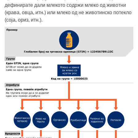
дефинирате дали млекото содржи млеко од животни
(крава, овца, итн.) или млеко од не животинско потекло
(соја, ориз, итн.).