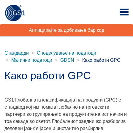
Аплицирајте за добивање бар код
Стандарди
Споделување на податоци
Матични податоци
GDSN
Како работи GPC
Како работи GPC
GS1 Глобалната класификација на продукти (GPC) е
стандард кој им помага глобално на трговските
партнери во групирањето на продуктите на ист начин и
тоа секаде во светот. Глобалниот заедничко разбирлив
деловен јазик е јасен и инстантно разбирлив.