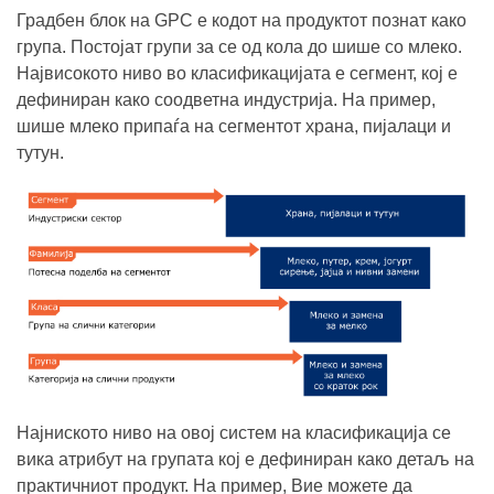
Градбен блок на GPC е
кодот на продуктот познат како
група
. Постојат групи за се од кола до шише со млеко.
Највисокото ниво во класификацијата е сегмент, кој е
дефиниран како соодветна индустрија. На пример,
шише млеко припаѓа на сегментот храна, пијалаци и
тутун.
Најниското ниво на овој систем на класификација се
вика атрибут на групата кој е дефиниран како детаљ на
практичниот продукт. На пример, Вие можете да