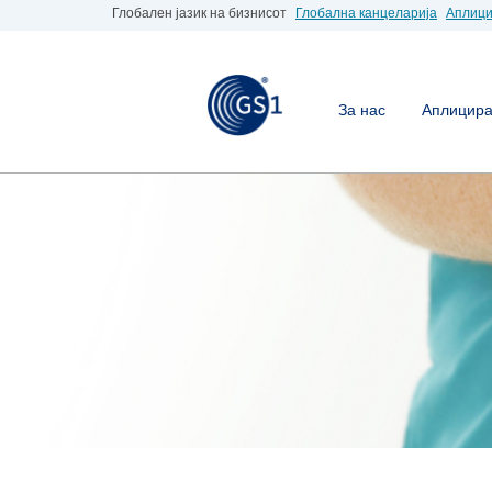
Глобален јазик на бизнисот
Глобална канцеларија
Аплици
За нас
Аплицирај