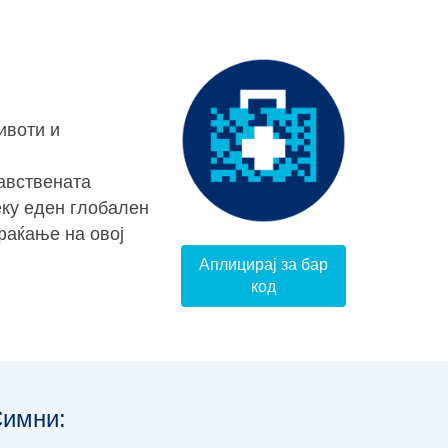
ивоти и
авствената
еку еден глобален
фаќање на овој
Аплицирај за бар
код
имни: