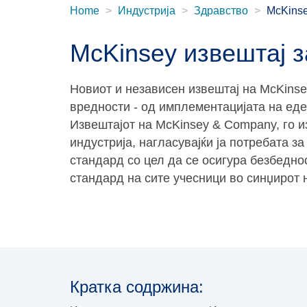
Home
Индустрија
Здравство
McKins
McKinsey извештај 
Новиот и независен извештај на McKinse
вредности - од имплементацијата на ед
Извештајот на McKinsey & Company, го 
индустрија, нагласувајќи ја потребата 
стандард со цел да се осигура безбедно
стандард на сите учесници во синџирот 
Кратка содржина: