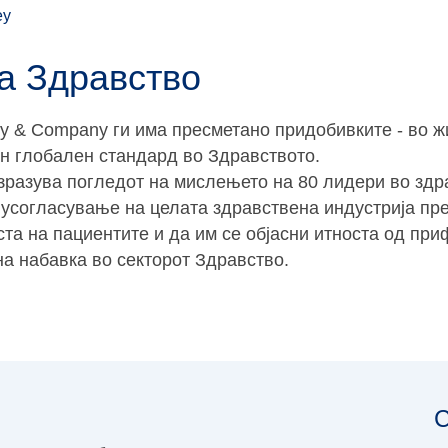
ey
за Здравство
y & Company ги има пресметано придобивките - во ж
ен глобален стандард во Здравството.
изразува погледот на мислењето на 80 лидери во здр
за усогласување на целата здравствена индустрија пр
ста на пациентите и да им се објасни итноста од при
на набавка во секторот Здравство.
С