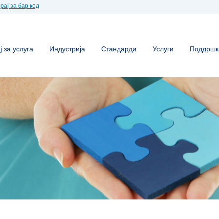
рај за бар код
 за услуга
Индустрија
Стандарди
Услуги
Поддршк