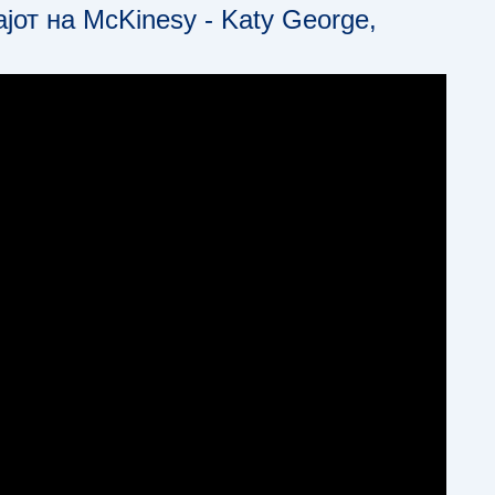
јот на McKinesy - Katy George,