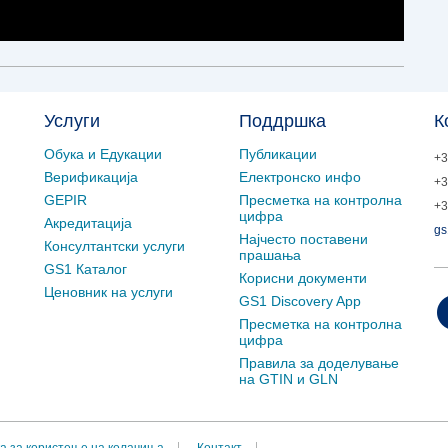
Услуги
Поддршка
К
Обука и Едукации
Публикации
+3
Верификација
Електронско инфо
+3
GEPIR
Пресметка на контролна
+3
цифра
Акредитација
gs
Најчесто поставени
Консултантски услуги
прашања
GS1 Каталог
Корисни документи
Ценовник на услуги
GS1 Discovery App
Пресметка на контролна
цифра
Правила за доделување
на GTIN и GLN
а за користење на колачиња
Контакт