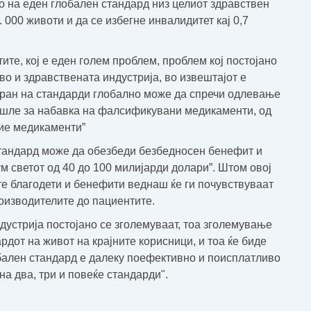
на еден глобален стандард низ целиот здравствен
 000 животи и да се избегне инвалидитет кај 0,7
е, кој е еден голем проблем, проблем кој постојано
во и здравствената индустрија, во извештајот е
иран на стандарди глобално може да спречи одлевање
ишле за набавка на фалсификувани медикаменти, од
тие медикаменти”
тандард може да обезбеди безбедносен бенефит и
 светот од 40 до 100 милијарди долари”
. Штом овој
е благодети и бенефити веднаш ќе ги почувствуваат
оизводителите до пациентите.
дустрија постојано се зголемуваат, тоа зголемување
дот на живот на крајните корисници, и тоа ќе биде
ален стандард е далеку поефективно и поисплатливо
а два, три и повеќе стандарди
".