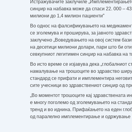
Истражувачите заклучиле
„Имплементирањето 
синџир на набавка може да спаси 22. 000 – 43.
милиони до 1,4 милион пациенти”
Во однос на фалсификувањето на медикаментит
се зголемува и проширува, за јавното здравст
заклучено „
Воведувањето на овој систем баз
на десетици милиони долари, пари што би от
севкупниот легитимен синџир на набавка на 
Во исто време се изјавува дека
„глобалниот с
намалување на трошоците во здравство ширум
стандард се прифати и имплементира неговит
сите учесници во здравствениот синџир од пр
„Во моментот трошоците кај здравствената ин
е многу поголемо од зголемувањето на стандар
тренд и во иднина.
Прифаќањето на еден глоб
од паралелно имплементирање и одржување н