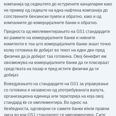
компанија од седиштето до истурените канцеларии како
не пример од седиште на една нафтена компанија до
сопствените бензински пумпи и обратно, како и од
компаниите до комерцијалните банки и обратно.
Предноста од имплементирањето на GS1 стандардите
во рамките на комерцијалните банки и нивните
комитенти е тоа што комерцијалните банки знаат точно
колку готовина ќе добијат во текот на еден ден пред
физички да ја добијат таа готовина. Овој бенефит им
овозможува на комерцијалните банки да ги пласираат
средствата на пазар и пред истите физички да ги
добијат.
Воведувањето на стандардите на GS1 за управување
со готовина е независно од употребуваната валута,
организациона единица или територија на која овој
стандард ќе се имплементира. Во однос на
безбедноста, одговорни се самите банки и/или правни
лица во кои GS1 стандардот се имплементира. Сите