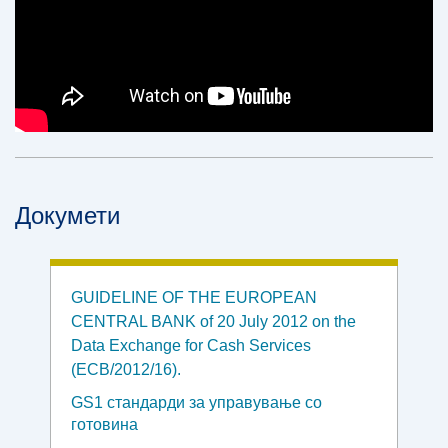
Докумети
GUIDELINE OF THE EUROPEAN
CENTRAL BANK of 20 July 2012 on the
Data Exchange for Cash Services
(ECB/2012/16).
GS1 стандарди за управување со
готовина