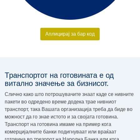
Аплицирај за бар код
Транспортот на готовината е од
витално значење за бизнисот.
Слично како што потрошувачите знаат каде се нивните
пакети во одредено време додека трае нивниот
транспорт, така Вашата организација треба да биде во
можност да го знае истото и за својата готовина.
Транспорт на готовина имаме на пример кога
комерцијалните банки подигнуваат или враќаат
готовина во трезорот на Народна Банка или кога