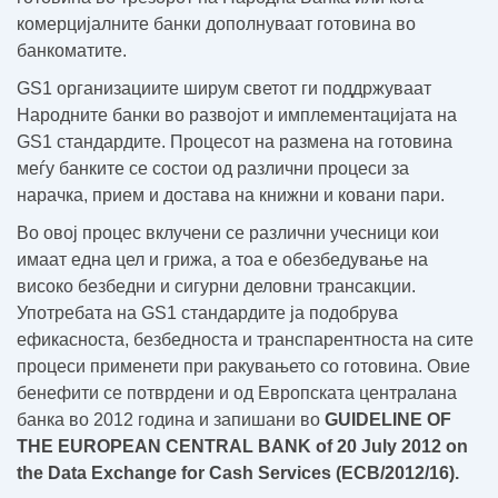
комерцијалните банки дополнуваат готовина во
банкоматите.
GS1 организациите ширум светот ги поддржуваат
Народните банки во развојот и имплементацијата на
GS1 стандардите. Процесот на размена на готовина
меѓу банките се состои од различни процеси за
нарачка, прием и достава на книжни и ковани пари.
Во овој процес вклучени се различни учесници кои
имаат една цел и грижа, а тоа е обезбедување на
високо безбедни и сигурни деловни трансакции.
Употребата на GS1 стандардите ја подобрува
ефикасноста, безбедноста и транспарентноста на сите
процеси применети при ракувањето со готовина. Овие
бенефити се потврдени и од Европската централана
банка во 2012 година и запишани во
GUIDELINE OF
THE EUROPEAN CENTRAL BANK of 20 July 2012 on
the Data Exchange for Cash Services (ECB/2012/16).