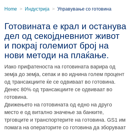
Home
Индустрија
Управување со готовина
Готовината е крал и останува
дел од секојдневниот живот
и покрај големиот број на
нови методи на плаќање.
Иако прифатеноста на готовината варира од
земја до земја, сепак и во иднина голем процент
од трансакциите ќе се одвиваат во готовина.
Денес 80% од трансакциите се одвиваат во
готовина.
Движењето на готовината од едно на друго
место е од витално значење за банките,
трговците и транспортерите на готовина. GS1 им
помага на операторите со готовина да зборуваат