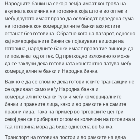
Народните банки на секоја земја имаат контрола на
вкупната количина на готовина која што е во оптек и
меѓу другото имаат право да ослободат одредена сума
на готовина кон комерцијалните банки ако истите
останат без готовина. Обратно кога на пазарот, односно
кај комерцијалните банки се појавуваат вишоци на
готовина, народните банки имаат право тие вишоци да
ги повлечат од оптек. Од претходно изложеното може
да се заклучи дека готовината константно патува меѓу
комерцијалните банки и Народна банка.
Важно е да се спомне дека готовинските трансакции не
се одвиваат само меѓу Народна банка и
комерцијалните банки туку и меѓу комерцијалните
банки и правните лица, како и во рамките на самите
правни лица. Така на пример во трговските центри
секој ден се прибираат огромни количини на готовина и
таа готовина мора да биде однесена во банка.
Транспорт на готовина постои и во рамките на една