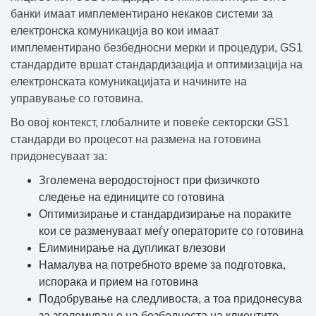
банки имаат имплементирано некаков системи за
електронска комуникација во кои имаат
имплементирано безбедносни мерки и процедури, GS1
стандардите вршат стандардизација и оптимизација на
електронската комуникацијата и начините на
управување со готовина.
Во овој контекст, глобалните и повеќе секторски GS1
стандарди во процесот на размена на готовина
придонесуваат за:
Зголемена веродостојност при физичкото
следење на единиците со готовина
Оптимизирање и стандардизирање на пораките
кои се разменуваат меѓу операторите со готовина
Елиминирање на дупликат влезови
Намалува на потребното време за подготовка,
испорака и прием на готовина
Подобрување на следливоста, а тоа придонесува
за зголемување на безбедноста на клиентите