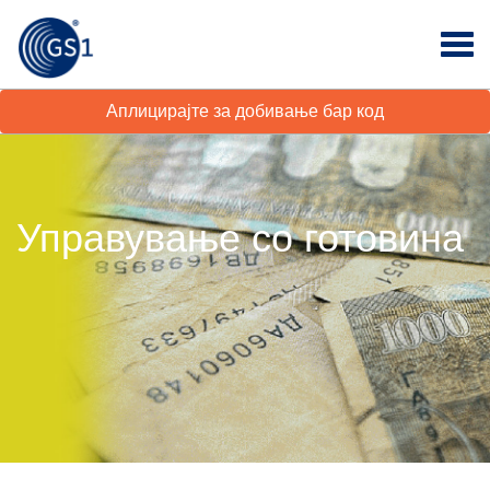
Аплицирајте за добивање бар код
Управување со готовина