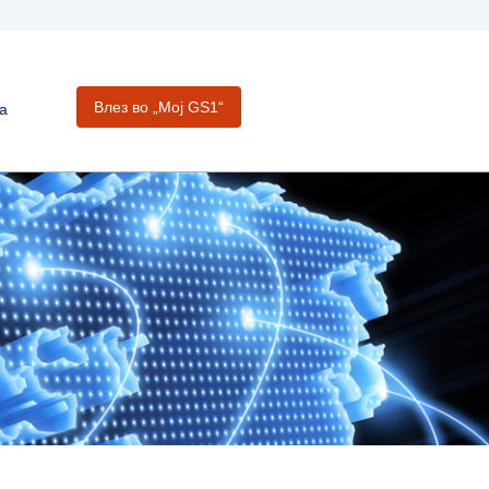
Влез во „Moj GS1“
а