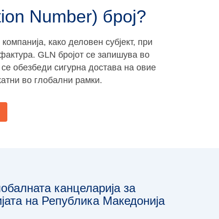
ion Number) број?
компанија, како деловен субјект, при
фактура. GLN бројот се запишува во
а се обезбеди сигурна достава на овие
катни во глобални рамки.
обалната канцеларија за
јата на Република Македонија