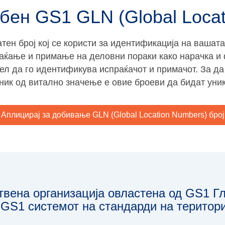
ебен
GS1 GLN (Global Locat
ен број кој се користи за идентификација на вашата 
раќање и примање на деловни пораки како нарачка и 
цел да го идентификува испраќачот и примачот. За д
ник од витално значење е овие броеви да бидат уни
Аплицирај за добивање GLN (Global Location Numbers) број
твена организација овлaстена од GS1 Гл
GS1 системот на стандарди на територи