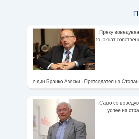
П
„Преку воведувањ
го јакнат сопстве
г-дин Бранко Азески - Претседател на Стопа
„Само со воведув
успее на стр