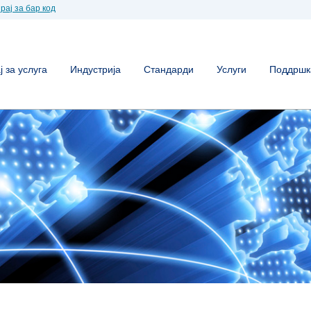
рај за бар код
 за услуга
Индустрија
Стандарди
Услуги
Поддршк