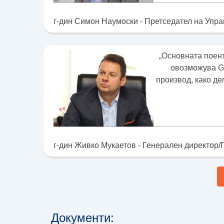
г-дин Симон Наумоски - Претседател на Упра
„Основната поент
овозможува GS
производ, како де
г-дин Живко Мукаетов - Генерален директор/
Документи: