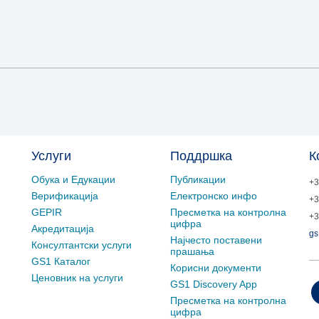
Услуги
Поддршка
К
Обука и Едукации
Публикации
+3
Верификација
Електронско инфо
+3
GEPIR
Пресметка на контролна
+3
цифра
Акредитација
gs
Најчесто поставени
Консултантски услуги
прашања
GS1 Каталог
Корисни документи
Ценовник на услуги
GS1 Discovery App
Пресметка на контролна
цифра