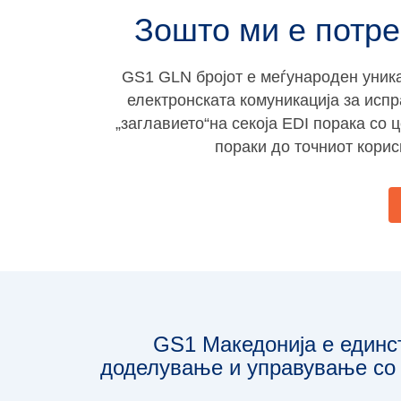
Зошто ми е потр
GS1 GLN бројот е меѓународен уникат
електронската комуникација за исп
„заглавието“на секоја EDI порака со 
пораки до точниот корис
GS1 Македонија е единс
доделување и управување со 