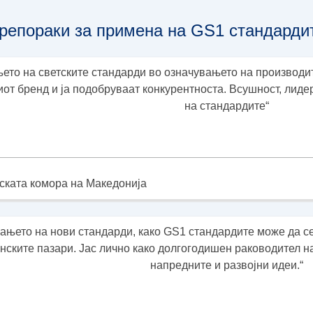
репораки за примена на GS1 стандарди
ето на светските стандарди во означувањето на производи
ниот бренд и ја подобруваат конкурентноста. Всушност, лид
на стандардите“
нската комора на Македонија
ањето на нови стандарди, како GS1 стандардите може да с
анските пазари. Јас лично како долгогодишен раководител н
напредните и развојни идеи.“