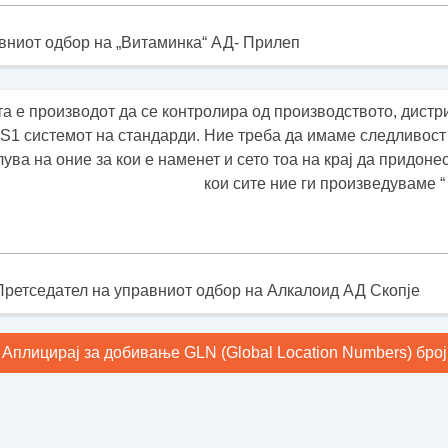
вниот одбор на „Витаминка“ АД- Прилеп
а е производот да се контролира од производството, дистри
1 системот на стандарди. Ние треба да имаме следливост 
лува на оние за кои е наменет и сето тоа на крај да придон
кои сите ние ги произведуваме “
Претседател на управниот одбор на Алкалоид АД Скопје
Аплицирај за добивање GLN (Global Location Numbers) број