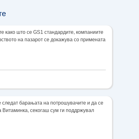
те
те како што се GS1 стандардите, компаниите
ерството на пазарот се докажува со примената
е следат барањата на потрошувачите и да се
а Витаминка, секогаш сум ги поддржувал