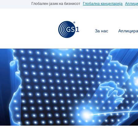
Глобален јазик на бизнисот
Глобална канцеларија
Аплици
За нас
Аплицирај