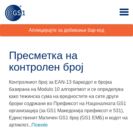
Аплицирајте за добивање бар код
Пресметка на
контролен број
Контролниот број за EAN-13 баркодот е бројка
базирана на Modulo 10 алгоритмот и се определува
како тежинска сума на вредностите на сите други
бројки содржани во Префиксот на Нацоналната GS1
организација (за GS1 Македонија префиксот е 531),
Единственит Матичен GS1 број (GS1 ЕМБ) и кодот на
артиклот...
Повеќе