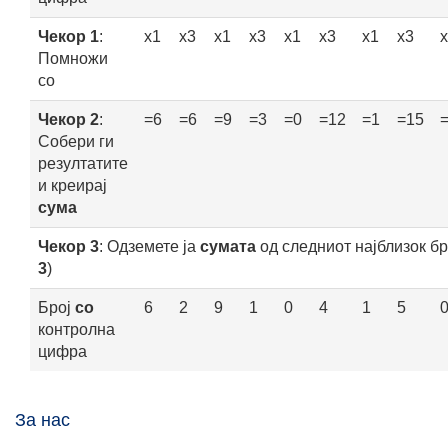
Чекор 1
:
x1
x3
x1
x3
x1
x3
x1
x3
Помножи
со
Чекор 2
:
=6
=6
=9
=3
=0
=12
=1
=15
Собери ги
резултатите
и креирај
сума
Чекор 3
: Одземете ја
сумата
од следниот најблизок бро
3
)
Број
со
6
2
9
1
0
4
1
5
контролна
цифра
За нас