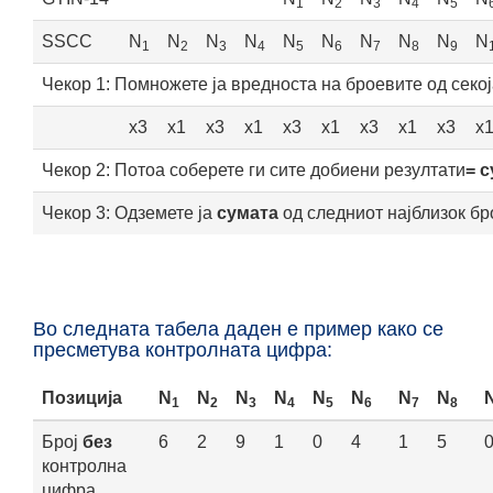
1
2
3
4
5
SSCC
N
N
N
N
N
N
N
N
N
N
1
2
3
4
5
6
7
8
9
Чекор 1
: Помножете ја вредноста на броевите од секо
x3
x1
x3
x1
x3
x1
x3
x1
x3
x
Чекор 2
: Потоа соберете ги сите добиени резултати
= 
Чекор 3
: Одземете ја
сумата
од следниот најблизок бр
Во следната табела даден е пример како се
пресметува контролната цифра:
Позиција
N
N
N
N
N
N
N
N
1
2
3
4
5
6
7
8
Број
без
6
2
9
1
0
4
1
5
контролна
цифра