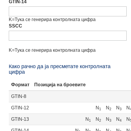
GTIN-14
K=
Тука се генерира контролната цифра
SSCC
K=
Тука се генерира контролната цифра
Како рачно да ја пресметате контролната
цифра
Формат
Позиција на броевите
GTIN-8
GTIN-12
N
N
N
N
1
2
3
GTIN-13
N
N
N
N
N
1
2
3
4
GTIN-14
N
N
N
N
N
N