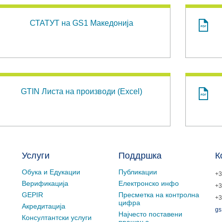
СТАТУТ на GS1 Македонија
GTIN Листа на производи (Excel)
Услуги
Поддршка
К
Обука и Едукации
Публикации
+3
Верификација
Електронско инфо
+3
GEPIR
Пресметка на контролна
+3
цифра
Акредитација
gs
Најчесто поставени
Консултантски услуги