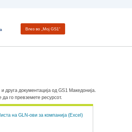
Влез во „Moj GS1“
а
 и друга документација од GS1 Македонија.
е да го превземете ресурсот.
иста на GLN-ови за компанија (Excel)