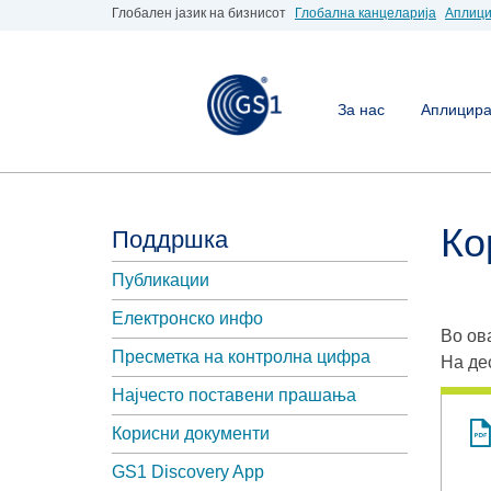
Глобален јазик на бизнисот
Глобална канцеларија
Аплици
За нас
Аплицирај
Ко
Поддршка
Публикации
Електронско инфо
Во ов
Пресметка на контролна цифра
На де
Најчесто поставени прашања
Корисни документи
GS1 Discovery App