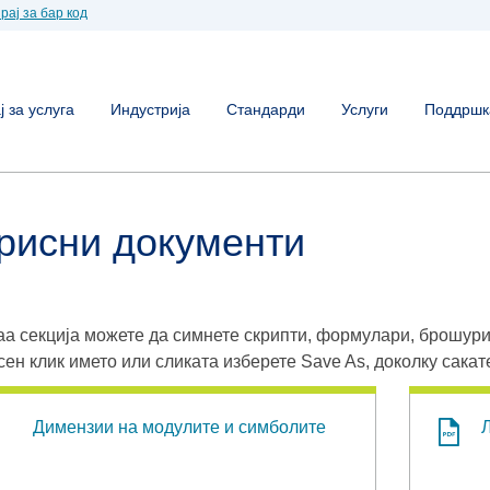
рај за бар код
 за услуга
Индустрија
Стандарди
Услуги
Поддршк
рисни документи
аа секција можете да симнете скрипти, формулари, брошури
сен клик името или сликата изберете Save As, доколку сакат
Димензии на модулите и симболите
Л