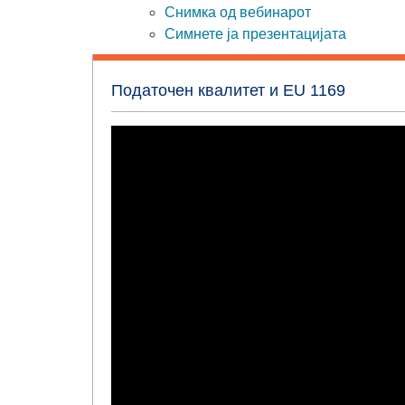
Снимка од вебинарот
Симнете ја презентацијата
Податочен квалитет и EU 1169