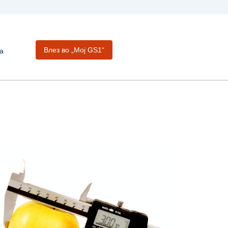
Влез во „Moj GS1“
а