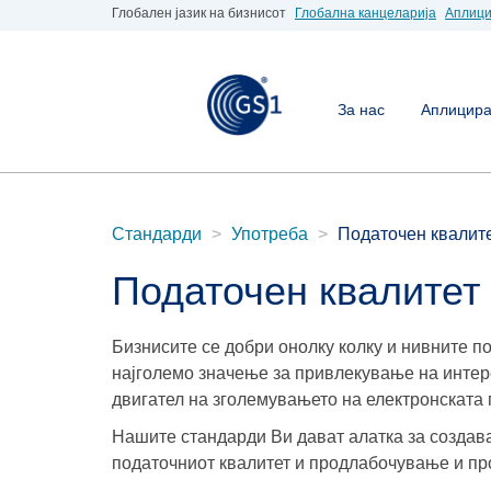
Глобален јазик на бизнисот
Глобална канцеларија
Аплици
За нас
Аплицирај
Стандарди
Употреба
Податочен квалит
Податочен квалитет
Бизнисите се добри онолку колку и нивните п
најголемо значење за привлекување на интер
двигател на зголемувањето на електронската
Нашите стандарди Ви дават алатка за создав
податочниот квалитет и продлабочување и п