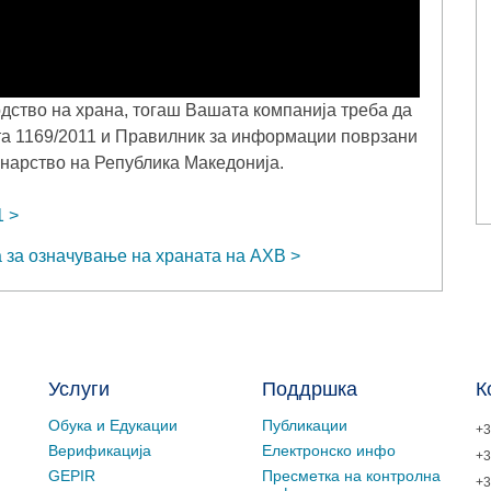
одство на храна, тогаш Вашата компанија треба да
та 1169/2011 и Правилник за информации поврзани
инарство на Република Македонија.
1
а за означување на храната на АХВ
Услуги
Поддршка
К
Обука и Едукации
Публикации
+3
Верификација
Електронско инфо
+3
GEPIR
Пресметка на контролна
+3