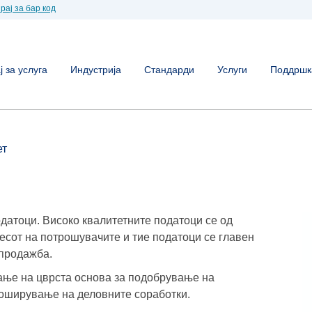
рај за бар код
 за услуга
Индустрија
Стандарди
Услуги
Поддршк
ет
одатоци. Високо квалитетните податоци се од
есот на потрошувачите и тие податоци се главен
 продажба.
ање на цврста основа за подобрување на
роширување на деловните соработки.