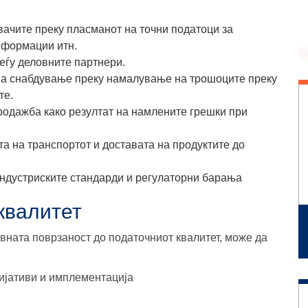
вачите преку пласманот на
точни податоци за
нформации итн.
еѓу деловните партнери.
 на снабдување
преку намалување на трошоците преку
те.
родажба како резултат на
намлените грешки при
а на транспортот и доставата
на продуктите до
ндустриските стандарди и регулаторни барања
квалитет
вната поврзаност до податочниот квалитет, може да
цијативи и имплементација