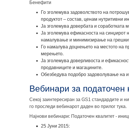
Бенефити
Го зголемува задоволството на потрошу
продуктот
– состав, ценам нутритивни и
Ја зголемува довербата и
соработката
м
Ја зголемува ефикасноста на синџирот
намалување и минимизирање на грешки
Го намалува доцнењето на местото на п
мерењето
.
Ја зголемува
доверливоста и ефикасност
продавниците и магацините.
Обезбедува подобро задоволување на и
Вебинари за податочен 
Секој заинтересиран за GS1 стандардите и ни
го проследи вебинарот даден во прилог тука.
Најнови вебинари: Податочен квалитет - ини
25 Јуни 2015: