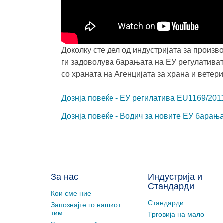
Доколку сте дел од индустријата за произв
ги задоволува барањата на ЕУ регулатива
со храната на Агенцијата за храна и ветер
Дознја повеќе - ЕУ регилатива EU1169/201
Дознја повеќе - Водич за новите ЕУ барањ
За нас
Индустрија и
Стандарди
Кои сме ние
Стандарди
Запознајте го нашиот
тим
Трговија на мало