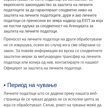
европското законодавство за заштита на личните
податоците за да гарантираат соодветно ниво на
заштита на личните податоците, дури и ако личните
податоци се пренесени во земја надвор од ЕЕП за која
не постои одлука за соодветност на Агенцијата за
заштита на личните податоци.
Преносот на личните податоци на други обработувачи
не се извршува, освен во случај кога сме обврзани со
закон. За повеќе информации во врска со соодветните
заштитни мерки за меѓународен трансфер на личните
податоци или копија од нив, контактирајте го нашиот
Офицерот за заштита на личните податоци.
• Период на чување
Личните податоци што се дадени преку нашата веб-
страница ќе се чуваат додека не се исполни целта за
која се обработуваат. Сепак, рокот на чување може да