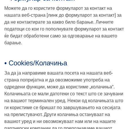
Можете да го користите формуларот за контакт на
нашата веб-страна [линк до формуларот за контакт] за
да не контактирате за какво било барање. Личните
податоци со кои го пополнувате формуларот за контакт
ќе бидат обработени само за одговарање на вашето
барање.
• Cookies/Колачиња
За да ја направиме вашата посета на нашата веб-
странa попријатна и да овозможиме употреба на
одредени функции, може да користиме „колачиња“.
Колачињата се мали датотеки со текст што се зачувани
на вашиот терминален уред. Некои од колачињата што
ги користиме се бришат по завршувањето на сесијата
на прелистувачот. Други колачиња остануваат на
вашиот уред и ни овозможуваат нам или на нашите
партнерски компании да го препознаваме вашиот