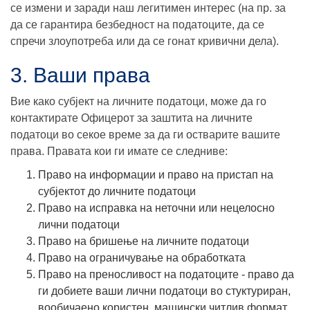
се измени и заради наш легитимен интерес (на пр. за
да се гарантира безбедност на податоците, да се
спречи злоупотреба или да се гонат кривични дела).
3. Ваши права
Вие како субјект на личните податоци, може да го
контактирате Офицерот за заштита на личните
податоци во секое време за да ги остварите вашите
права. Правата кои ги имате се следниве:
Право на информации и право на пристап на
субјектот до личните податоци
Право на исправка на неточни или нецелосно
лични податоци
Право на бришење на личните податоци
Право на ограничување на обработката
Право на преносливост на податоците - право да
ги добиете ваши лични податоци во стуктуриран,
вообичаено користен, машински читлив формат,