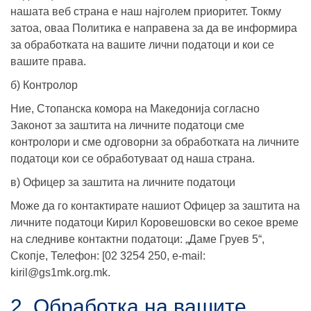
нашата веб страна е наш најголем приоритет. Токму
затоа, оваа Политика е направена за да ве информира
за обработката на вашите лични податоци и кои се
вашите права.
б) Контролор
Ние, Стопанска комора на Македонија согласно
Законот за заштита на личните податоци сме
контролори и сме одговорни за обработката на личните
податоци кои се обработуваат од наша страна.
в) Офицер за заштита на личните податоци
Може да го контактирате нашиот Офицер за заштита на
личните податоци Кирил Коровешовски во секое време
на следниве контактни податоци: „Даме Груев 5“,
Скопје, Телефон: [02 3254 250, e-mail:
kiril@gs1mk.org.mk.
2. Oбработка на вашите