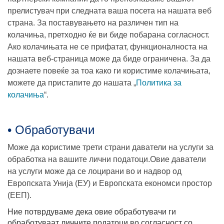
прелистувач при следната ваша посета на нашата веб
страна. За поставувањето на различен тип на
колачиња, претходно ќе ви биде побарана согласност.
Ако колачињата не се прифатат, функционалноста на
нашата веб-страница може да биде ограничена. За да
дознаете повеќе за тоа како ги користиме колачињата,
можете да пристапите до нашата „
Политика за
колачиња
“.
• Обработувачи
Може да користиме трети страни даватели на услуги за
обработка на вашите лични податоци.Овие даватели
на услуги може да се лоцирани во и надвор од
Европската Унија (ЕУ) и Европската економси простор
(ЕЕП).
Ние потврдуваме дека овие обработувачи ги
обработуваат личните податоци во согласност со