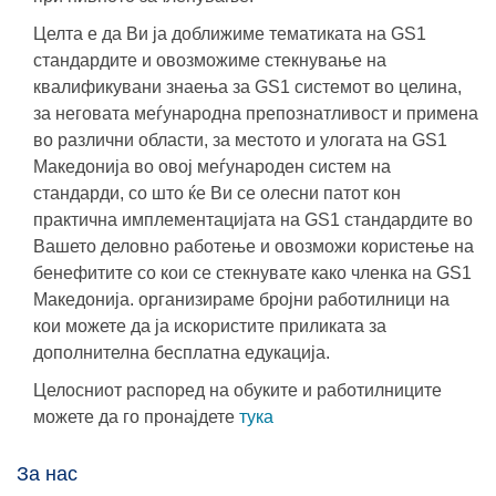
Целта е да Ви ја доближиме тематиката на GS1
стандардите и овозможиме стекнување на
квалификувани знаења за GS1 системот во целина,
за неговата меѓународна препознатливост и примена
во различни области, за местото и улогата на GS1
Македонија во овој меѓународен систем на
стандарди, со што ќе Ви се олесни патот кон
практична имплементацијата на GS1 стандардите во
Вашето деловно работење и овозможи користење на
бенефитите со кои се стекнувате како членка на GS1
Македонија. организираме бројни работилници на
кои можете да ја искористите приликата за
дополнителна бесплатна едукација.
Целосниот распоред на обуките и работилниците
можете да го пронајдете
тука
За нас