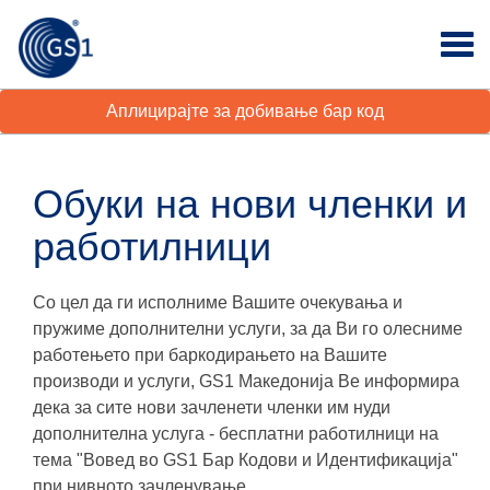
Аплицирајте за добивање бар код
Обуки на нови членки и
работилници
Со цел да ги исполниме Вашите очекувања и
пружиме дополнителни услуги, за да Ви го олесниме
работењето при баркодирањето на Вашите
производи и услуги, GS1 Македонија Ве информира
дека за сите нови зачленети членки им нуди
дополнителна услуга - бесплатни работилници на
тема "Вовед во GS1 Бар Кодови и Идентификација"
при нивното зачленување.