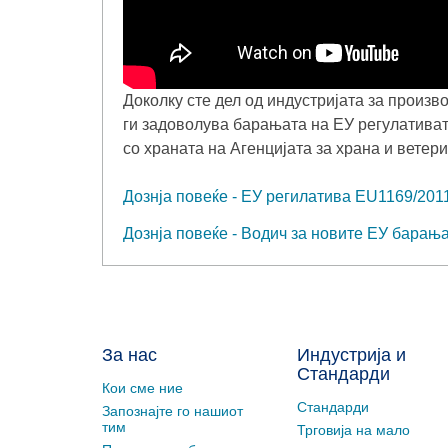
Доколку сте дел од индустријата за произв
ги задоволува барањата на ЕУ регулатива
со храната на Агенцијата за храна и ветер
Дознја повеќе - ЕУ регилатива EU1169/201
Дознја повеќе - Водич за новите ЕУ барањ
За нас
Индустрија и
Стандарди
Кои сме ние
Стандарди
Запознајте го нашиот
тим
Трговија на мало