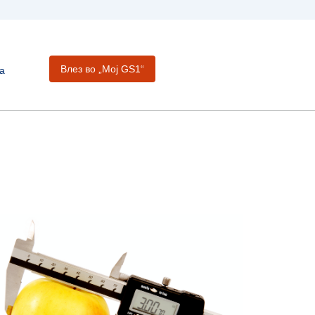
Влез во „Moj GS1“
а