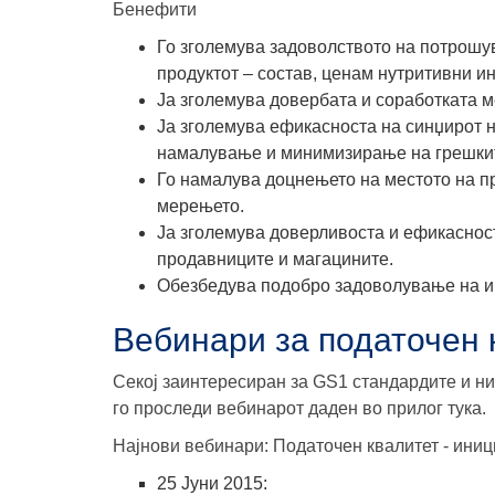
Бенефити
Го зголемува задоволството на потрошу
продуктот
– состав, ценам нутритивни и
Ја зголемува довербата и
соработката
м
Ја зголемува ефикасноста на синџирот
намалување и минимизирање на грешки
Го намалува доцнењето на местото на п
мерењето
.
Ја зголемува
доверливоста и ефикасност
продавниците и магацините.
Обезбедува подобро задоволување на и
Вебинари за податочен 
Секој заинтересиран за GS1 стандардите и ни
го проследи вебинарот даден во прилог тука.
Најнови вебинари: Податочен квалитет - ини
25 Јуни 2015: