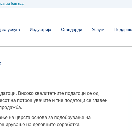
рај за бар код
 за услуга
Индустрија
Стандарди
Услуги
Поддршк
ет
одатоци. Високо квалитетните податоци се од
есот на потрошувачите и тие податоци се главен
 продажба.
ање на цврста основа за подобрување на
роширување на деловните соработки.