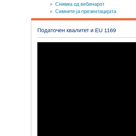
Снимка од вебинарот
Симнете ја презентацијата
Податочен квалитет и EU 1169