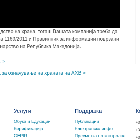
одство на храна, тогаш Вашата компанија треба да
та 1169/2011 и Правилник за информации поврзани
инарство на Република Македонија.
1
а за означување на храната на АХВ
Услуги
Поддршка
К
Обука и Едукации
Публикации
+3
Верификација
Електронско инфо
+3
GEPIR
Пресметка на контролна
+3