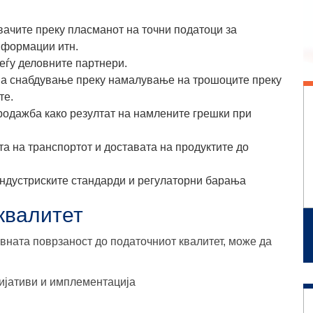
вачите преку пласманот на
точни податоци за
нформации итн.
еѓу деловните партнери.
 на снабдување
преку намалување на трошоците преку
те.
родажба како резултат на
намлените грешки при
а на транспортот и доставата
на продуктите до
ндустриските стандарди и регулаторни барања
квалитет
вната поврзаност до податочниот квалитет, може да
цијативи и имплементација