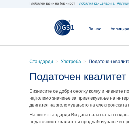
Глобален јазик на бизнисот
Глобална канцеларија
Аплици
За нас
Аплицирај
Стандарди
Употреба
Податочен квалит
Податочен квалитет
Бизнисите се добри онолку колку и нивните п
најголемо значење за привлекување на интер
двигател на зголемувањето на електронската
Нашите стандарди Ви дават алатка за создав
податочниот квалитет и продлабочување и п