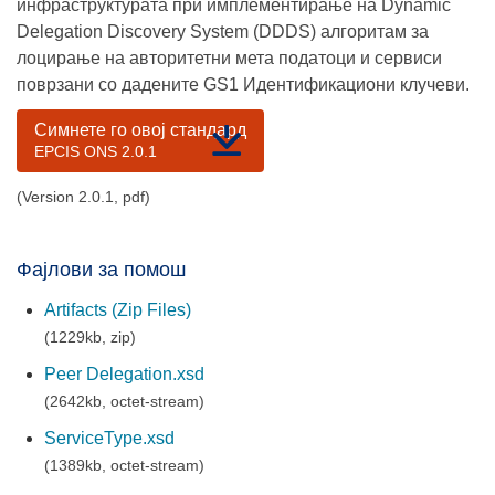
инфраструктурата при имплементирање на Dynamic
Delegation Discovery System (DDDS) алгоритам за
лоцирање на авторитетни мета податоци и сервиси
поврзани со дадените GS1 Идентификациони клучеви.
Симнете го овој стандард
EPCIS ONS 2.0.1
(Version 2.0.1, pdf)
Фајлови за помош
Artifacts (Zip Files)
(1229kb, zip)
Peer Delegation.xsd
(2642kb, octet-stream)
ServiceType.xsd
(1389kb, octet-stream)