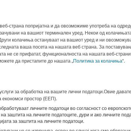
 веб-странa попријатна и да овозможиме употреба на одред
 зачувани на вашиот терминален уред. Некои од колачињата
 Други колачиња остануваат на вашиот уред и ни овозможув
следната ваша посета на нашата веб страна. За поставувањ
ата не се прифатат, функционалноста на нашата веб-страни
можете да пристапите до нашата „
Политика за колачиња
“.
услуги за обработка на вашите лични податоци.Овие давате
а економси простор (ЕЕП).
бработуваат личните податоци во согласност со европскот
 на заштита на личните податоците, дури и ако личните под
цијата за заштита на личните податоци.
отувачи не се извршува, освен во случај кога сме обврзани