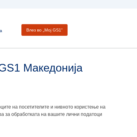
Влез во „Moj GS1“
а
 GS1 Македонија
оците на посетителите и нивното користење на
ра за обработката на вашите лични податоци