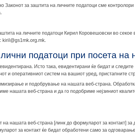
о Законот за заштита на личните податоци сме контролори 
.
аштита на личните податоци Кирил Коровешовски во секое 
: kiril@gs1mk.org.mk.
 лични податоци при посета на 
евидентирана. Исто така, евидентирани ќе бидат и следите 
ачот и оперативниот систем на вашиот уред, пристапните ст
имизирање и подобрување на нашата веб-страна. Обработка
име нашата веб-страна и да го подобриме нејзиниот квалите
 на нашата веб-страна [линк до формуларот за контакт] за 
муларот за контакт ќе бидат обработени само за одговарањ