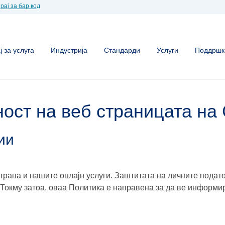
рај за бар код
 за услуга
Индустрија
Стандарди
Услуги
Поддршк
ност на веб страницата на
ии
трана и нашите онлајн услуги. Заштитата на личните подат
 Токму затоа, оваа Политика е направена за да ве информи