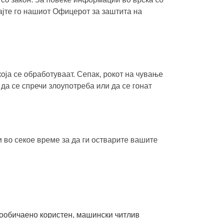
ајте го нашиот Офицерот за заштита на
оја се обработуваат. Сепак, рокот на чување
 да се спречи злоупотреба или да се гонат
и во секое време за да ги остварите вашите
вообичаено користен, машински читлив