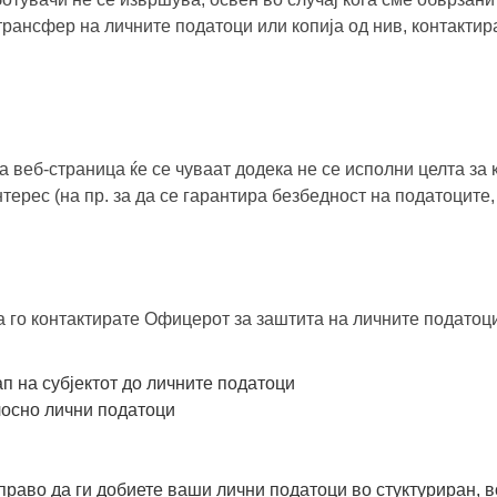
рансфер на личните податоци или копија од нив, контактир
веб-страница ќе се чуваат додека не се исполни целта за к
ерес (на пр. за да се гарантира безбедност на податоците,
да го контактирате Офицерот за заштита на личните податоц
п на субјектот до личните податоци
лосно лични податоци
право да ги добиете ваши лични податоци во стуктуриран, 