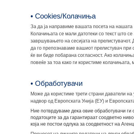
• Cookies/Колачиња
За да ја направиме вашата посета на нашата
Колачињата се мали датотеки со текст што се
завршувањето на сесијата на прелистувачот.
да го препознаваме вашиот прелистувач при 
ќе ви биде побарана согласност. Ако колачињ
повеќе за тоа како ги користиме колачињата, 
• Обработувачи
Може да користиме трети страни даватели на 
надвор од Европската Унија (ЕУ) и Европскат
Ние потврдуваме дека овие обработувачи ги о
податоците за да гарантираат соодветно ниво
која не постои одлука за соодветност на Аген
Преносот на личните податоци на други обраб