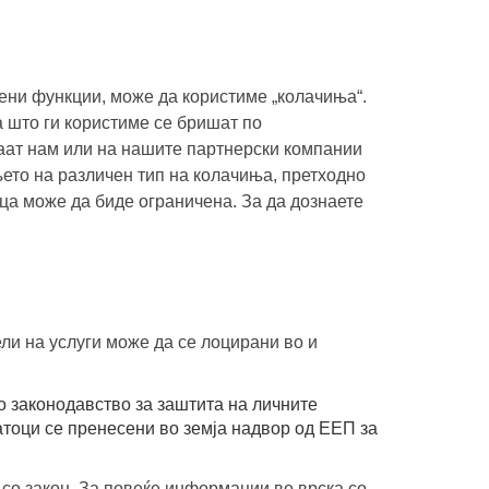
ени функции, може да користиме „колачиња“.
 што ги користиме се бришат по
аат нам или на нашите партнерски компании
ето на различен тип на колачиња, претходно
ца може да биде ограничена. За да дознаете
ли на услуги може да се лоцирани во и
о законодавство за заштита на личните
атоци се пренесени во земја надвор од ЕЕП за
 со закон. За повеќе информации во врска со