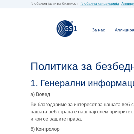
Глобален јазик на бизнисот
Глобална канцеларија
Аплици
За нас
Аплицирај
Политика за безбед
1. Генерални информац
а) Вовед
Ви благодариме за интересот за нашата веб-с
нашата веб страна е наш најголем приоритет.
и кои се вашите права.
б) Контролор