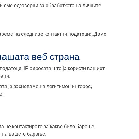
и сме одговорни за обработката на личните
време на следниве контактни податоци: „Даме
нашата веб страна
податоци: IP адресата што ја користи вашиот
рани.
та ја засноваме на легитимен интерес,
т.
да не контактирате за какво било барање.
е на вашето барање.