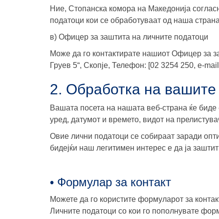
Ние, Стопанска комора на Македонија согласн
податоци кои се обработуваат од наша страна
в) Офицер за заштита на личните податоци
Може да го контактирате нашиот Офицер за з
Груев 5“, Скопје, Телефон: [02 3254 250, e-mail
2. Oбработка на вашите
Вашата посета на нашата веб-страна ќе биде 
уред, датумот и времето, видот на прелистув
Овие лични податоци се собираат заради опт
бидејќи наш легитимен интерес е да ја заштит
• Формулар за контакт
Можете да го користите формуларот за контакт
Личните податоци со кои го пополнувате фор