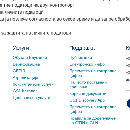
е тие податоци на друг контролор;
на личните податоци;
да ја повлече согласноста во секое време и да запре обраб
 за заштита на личните податоци
Услуги
Поддршка
К
Обука и Едукации
Публикации
+3
Верификација
Електронско инфо
+3
GEPIR
Пресметка на контролна
+3
цифра
Акредитација
gs
Најчесто поставени
Консултантски услуги
прашања
GS1 Каталог
Корисни документи
Ценовник на услуги
GS1 Discovery App
Пресметка на контролна
цифра
Правила за доделување
на GTIN и GLN