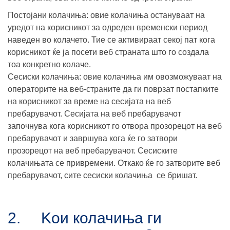
Постојани колачиња: овие колачиња остануваат на
уредот на корисникот за одреден временски период
наведен во колачето. Тие се активираат секој пат кога
корисникот ќе ја посети веб страната што го создала
тоа конкретно колаче.
Сесиски колачиња: овие колачиња им овозможуваат на
операторите на веб-страните да ги поврзат постапките
на корисникот за време на сесијата на веб
пребарувачот. Сесијата на веб пребарувачот
започнува кога корисникот го отвора прозорецот на веб
пребарувачот и завршува кога ќе го затвори
прозорецот на веб пребарувачот. Сесиските
колачињата се привремени. Откако ќе го затворите веб
пребарувачот, сите сесиски колачиња се бришат.
2. Koи колачиња ги