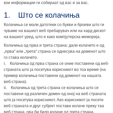
кои информации ги собираат од вас и за вас.
1. Што се колачиња
Колачиња се мали датотеки со букви и броеви што ги
чуваме на вашиот веб пребарувач или на хард дискот
на вашиот уред, што е како компјутерска меморија.
Колачиња од прва и трета страна: дали колачето е од
„прва“ или „трета“ страна се однесува на доменот што
го става колачето.
i. Колачиња од прва страна се оние поставени од веб-
страната што ја посетува корисникот во тоа време (на
пример колачиња поставени од доменот на нашата
веб-страна).
ii. Колачиња од трета страна се колачиња што се
поставени од различен домен од оној на веб страната
што ја посетува корисникот. Ако корисникот ја посети
веб страната и друг субјект постави колаче преку таа
веб страна, ова би било колаче од трета страна.