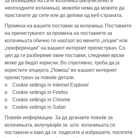
за блокирање на сите колачиња (вклучително и
неопходните колачиња), можеби нема да можете да
пристапите до сите или до делови од веб-страната.
Промена на вашите поставки за колачиња. Поставките
на прелистувачот за промена на поставките за
колачињата обично се наоѓаат во менито „опции“ или
„преференции“ на вашиот интернет прелистувач. Со
цел да ги разбереме овие поставки, следниве врски
може да бидат корисни. Во спротивно, треба да ја
користите опцијата „Помош“ во вашиот интернет
прелистувач за повеќе детали.
o Cookie settings in Internet Explorer
o Cookie settings in Firefox
o Cookie settings in Chrome
o Cookie settings in Safari
Повeќе информации.
За да дознаете повеќе за
колачињата, вклучувајќи за што колачињата се
поставени и како да ги подесите и избришете, посетете