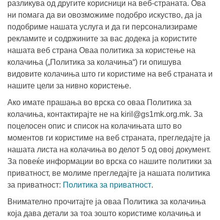
разликува од другите корисници на веб-страната. Ова
ни помага да ви овозможиме подобро искуство, да ја
подобриме нашата услуга и да ги персонализираме
рекламите и содржините за вас додека ја користите
нашата веб страна Оваа политика за користење на
колачиња („Политика за колачиња“) ги опишува
видовите колачиња што ги користиме на веб страната и
нашите цели за нивно користење.
Ако имате прашања во врска со оваа Политика за
колачиња, контактирајте не на kiril@gs1mk.org.mk. За
поцелосен опис и список на колачињата што во
моментов ги користиме на веб страната, прегледајте ја
нашата листа на колачиња во делот 5 од овој документ.
За повеќе информации во врска со нашите политики за
приватност, ве молиме прегледајте ја нашата политика
за приватност:
Политика за приватност
.
Внимателно прочитајте ја оваа Политика за колачиња
која дава детали за тоа зошто користиме колачиња и