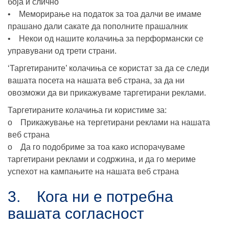
боја и слично
• Меморирање на податок за тоа далчи ве имаме
прашано дали сакате да пополните прашалник
• Некои од нашите колачиња за перформански се
управувани од трети страни.
‘Таргетираните’ колачиња се користат за да се следи
вашата посета на нашата веб страна, за да ни
овозможи да ви прикажуваме таргетирани реклами.
Таргетираните колачиња ги користиме за:
o Прикажување на тергетирани реклами на нашата
веб страна
o Да го подобриме за тоа како испорачуваме
таргетирани реклами и содржина, и да го мериме
успехот на кампањите на нашата веб страна
3. Кога ни е потребна
вашата согласност