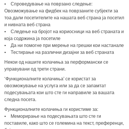
• Спроведување на поврзано следење:
Овозможување на фидбек на поврзаните субјекти за
тоа дали посетителите на нашата веб страна ја посетил
и нивната веб страна
• Следење на бројот на кориосници на веб страната и
која содржина ја посетиле
• Да ни помогне при мерење на грешки кои настанале
• Тестирање на различни дизајни за веб страната
Некои од нашите колачиња за перформански се
управувани од трети страни.
‘Функционалните колачиња’ се користат за
овозможување на услуга или за да се запамтат
подесувањата кои што сте ги направиле за вашата
следна посета.
Функционалните колачиња ги користиме за:
• Меморирање на подесувањата што сте ги
поставиле, како што се големина на текст, преференци,