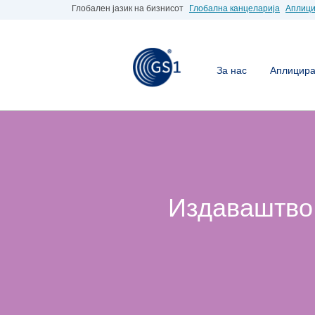
Глобален јазик на бизнисот
Глобална канцеларија
Аплици
За нас
Аплицирај
Издаваштво