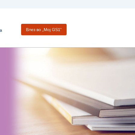
Влез во „Moj GS1“
а