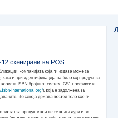
Л
N-12 скенирани на POS
бликации, компанијата која ги издава може за
 како и при идентификација на било кој продукт за
е користи ISBN бројниот систем. GS1 префиксите
.isbn-international.org/
), која е задолжена за
авачите. Во секоја држава постои тело кое ги
ристат за продукти кои не се книги дури и во