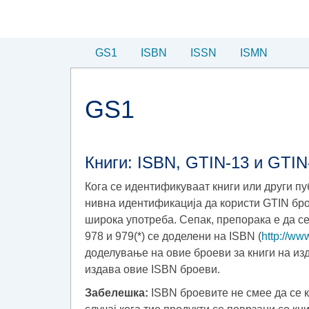
GS1
ISBN
ISSN
ISMN
GS1
Книги: ISBN, GTIN-13 и GTI
Кога се идентификуваат книги или други пу
нивна идентификација да користи GTIN број
широка употреба. Сепак, препорака е да с
978 и 979(*) се доделени на ISBN (
http://www
доделување на овие броеви за книги на изд
издава овие ISBN броеви.
Забелешка:
ISBN броевите не смее да се ко