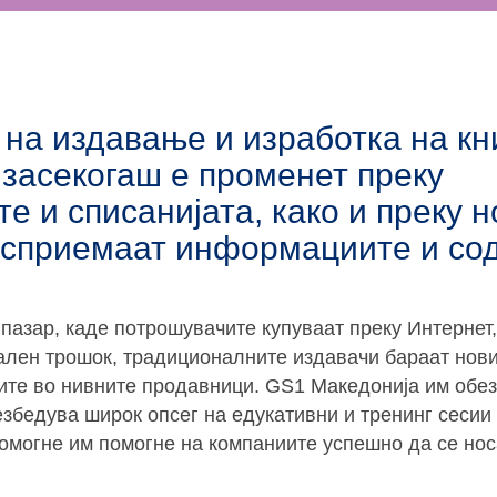
на издавање и изработка на кн
засекогаш е променет преку
те и списанијата, како и преку 
 восприемаат информациите и с
пазар, каде потрошувачите купуваат преку Интернет,
ален трошок, традиционалните издавачи бараат нови
ите во нивните продавници. GS1 Македонија им обе
збедува широк опсег на едукативни и тренинг сесии 
 помогне им помогне на компаниите успешно да се нос