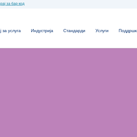
рај за бар код
 за услуга
Индустрија
Стандарди
Услуги
Поддршк