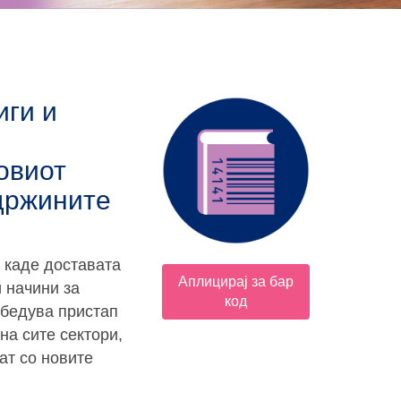
иги и
новиот
одржините
 каде доставата
Аплицирај за бар
 начини за
код
збедува пристап
на сите сектори,
ат со новите