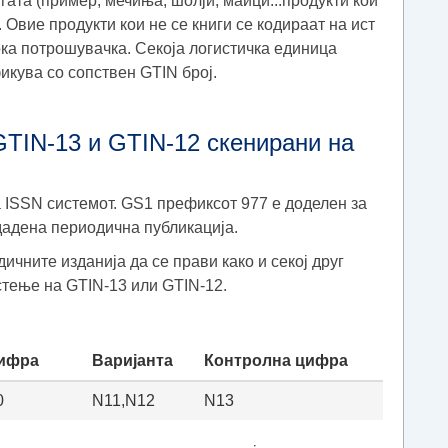
игата (пример, мечиња, шолји, маици...продукти кои
 Овие продукти кои не се книги се кодираат на ист
ока потрошувачка. Секоја логистичка единица
икува со сопствен GTIN број.
GTIN-13 и GTIN-12 скенирани на
 ISSN системот. GS1 префиксот 977 е доделен за
 дадена периодична публикација.
ичните изданија да се прави како и секој друг
тење на GTIN-13 или GTIN-12.
цифра
Варијанта
Контролна цифра
0
N11,N12
N13