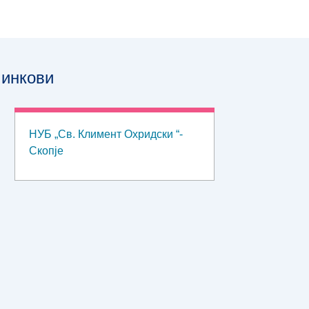
инкови
НУБ „Св. Климент Охридски “-
Скопје