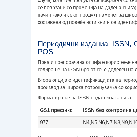
случај кога тие продукти се поврзани со кн
се поврзани со промоција на дадена книга).
начин како и секој продукт наменет за шир
составена од повеќе исти книги се идентиф
Периодични изданиа: ISSN, 
POS
Прва и препорачана опција е користење на
кодирање на ISSN бројот кој е доделен на
Втора опција е идентификацијата на период
производ за широка потрошувачка со корис
Форматирање на ISSN податочната низа:
GS1 префикс
ISSN без контролна 
977
N4,N5,N6,N7,N8,N9,N1