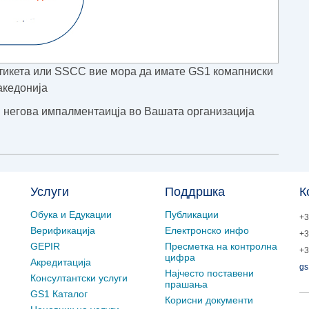
етикета или SSCC вие мора да имате GS1 комапниски
акедонија
 негова импалментаицја во Вашата организација
Услуги
Поддршка
К
Обука и Едукации
Публикации
+3
Верификација
Електронско инфо
+3
GEPIR
Пресметка на контролна
+3
цифра
Акредитација
gs
Најчесто поставени
Консултантски услуги
прашања
GS1 Каталог
Корисни документи