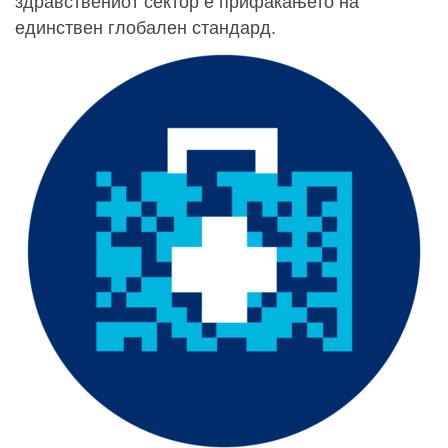
здравствениот сектор е прифаќањето на
единствен глобален стандард.