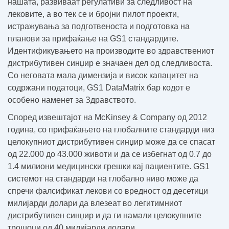
нашата, развиваат регулативи за следливост на
лековите, а во тек се и бројни пилот проекти,
истражувања за подготвеноста и подготовка на
планови за прифаќање на GS1 стандардите.
Идентификувањето на производите во здравствениот
дистрибутивен синџир е значаен дел од следливоста.
Со неговата мала димензија и висок капацитет на
содржани податоци, GS1 DataMatrix бар кодот е
особено наменет за Здравството.
Според извештајот на
McKinsey & Company
од 2012
година, со прифаќањето на глобалните стандарди низ
целокупниот дистрибутивен синџир
може да се спасат
од 22.000 до 43.000 животи и да се избегнат од 0.7 до
1.4 милиони медицински грешки
кај пациентите. GS1
системот на стандарди на глобално ниво
може да
спречи фалсификат лекови со вредност од десетици
милијарди долари
да влезеат во легитимниот
дистрибутивен синџир и
да ги намали целокупните
трошоци од 40 милијарди долари.