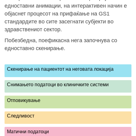
едноставни анимации, на интерактивен начин е
објаснет процесот на прифаќање на GS1
стандардите во сите засегнати субјекти во
здравствениот сектор.
Побезбедна, поефикасна нега започнува со
едноставно скенирање.
Скенирање на пациентот на неговата локација
Снимањето податоци во клиничките системи
Отповикување
Следливост
Матични податоци