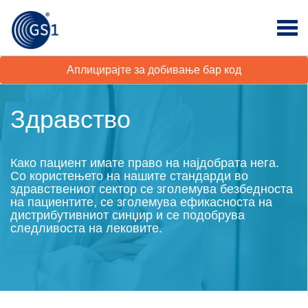
Аплицирајте за добивање бар код
Здравство
Како пациент имате право на најдобрата нега.
Со користењето на нашите стандарди во
здравствениот сектор се зголемува безбедноста
на пациентите, се зголемува ефикасноста на
дистрибутивниот синџир и се подобрува
следливоста на лековите.