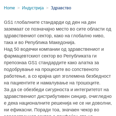
Home
Индустрија
Здравство
GS1 глобалните стандарди од ден на ден
заземаат се позначајно место во сите области од
здравствениот сектор, како на глобално ниво,
така и во Република Македонија.
Над 50 водечки компании од здравствениот и
фармацевтскиот сектор во Републиката ги
препознаа GS1 стандардите како алатка за
подобрување на процесите во сопственото
работење, а со крајна цел зголемена безбедност
на пациентите и намалување на трошоците.
За да се обезбеди сигурноста и интегритетот на
здравствениот дистрибутивен синџир, очигледно
е дека националните решенија не се ни доволни,
ни ефикасни. Поради тоа, значаен чекор во