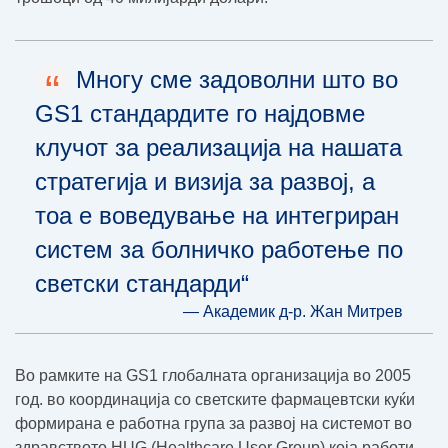
“
Многу сме задоволни што во
GS1 стандардите го најдовме
клучот за реализација на нашата
стратегија и визија за развој, а
тоа е воведување на интегриран
систем за болничко работење по
светски стандарди“
— Академик д-р. Жан Митрев
Во рамките на GS1 глобалната организација во 2005
год. во координација со светските фармацевтски куќи
формирана е работна група за развој на системот во
здравството HUG (Healthcare User Group) која работи