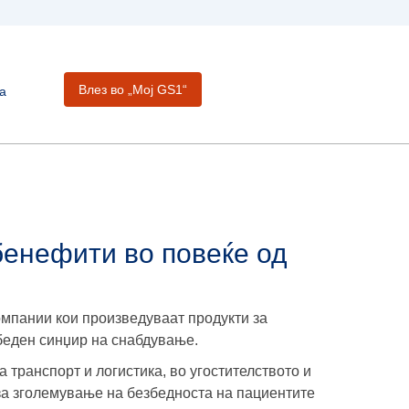
Влез во „Moj GS1“
а
бенефити во повеќе од
омпании кои произведуваат продукти за
беден синџир на снабдување.
 транспорт и логистика, во угостителството и
за зголемување на безбедноста на пациентите