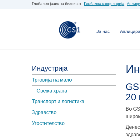
Глобален јазик на бизнисот
Глобална канцеларија
Аплици
За нас
Аплицирај
Ин
Индустрија
Трговија на мало
GS
Свежа храна
20 
Транспорт и логистика
Во GS
Здравство
широк
Угостителство
Денес
здрав