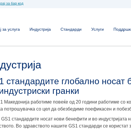
рај за бар код
 за услуга
Индустрија
Стандарди
Услуги
Поддршк
дустрија
1 стандардите глобално носат 
индустриски гранки
1 Македонија работиме повеќе од 20 години работиме со к
а потрошувачка со цел да обезбедиме поефикасен и побез
 GS1 стандардите носат нови бенефити и во индустријата на
ството. Во здравството нашите GS1 стандарди се користат 