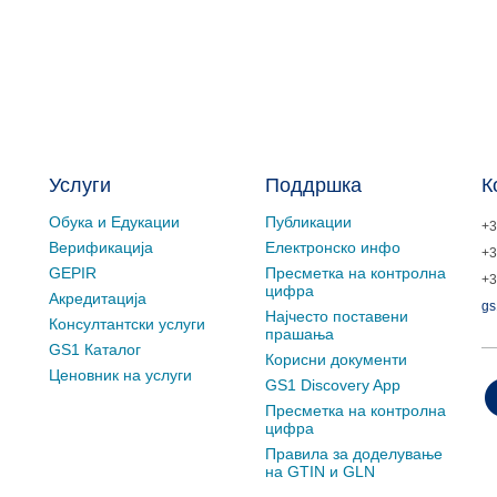
Услуги
Поддршка
К
Обука и Едукации
Публикации
+3
Верификација
Електронско инфо
+3
GEPIR
Пресметка на контролна
+3
цифра
Акредитација
gs
Најчесто поставени
Консултантски услуги
прашања
GS1 Каталог
Корисни документи
Ценовник на услуги
GS1 Discovery App
Пресметка на контролна
цифра
Правила за доделување
на GTIN и GLN