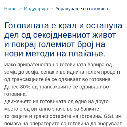
Home
Индустрија
Управување со готовина
Готовината е крал и останува
дел од секојдневниот живот
и покрај големиот број на
нови методи на плаќање.
Иако прифатеноста на готовината варира од
земја до земја, сепак и во иднина голем процент
од трансакциите ќе се одвиваат во готовина.
Денес 80% од трансакциите се одвиваат во
готовина.
Движењето на готовината од едно на друго
место е од витално значење за банките,
трговците и транспортерите на готовина. GS1 им
помага на операторите со готовина да зборуваат