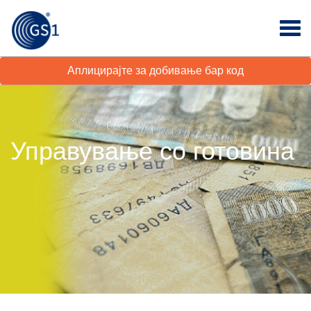
Аплицирајте за добивање бар код
Управување со готовина