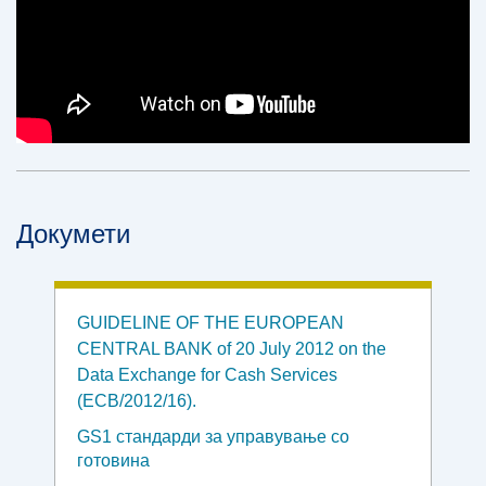
Докумети
GUIDELINE OF THE EUROPEAN
CENTRAL BANK of 20 July 2012 on the
Data Exchange for Cash Services
(ECB/2012/16).
GS1 стандарди за управување со
готовина