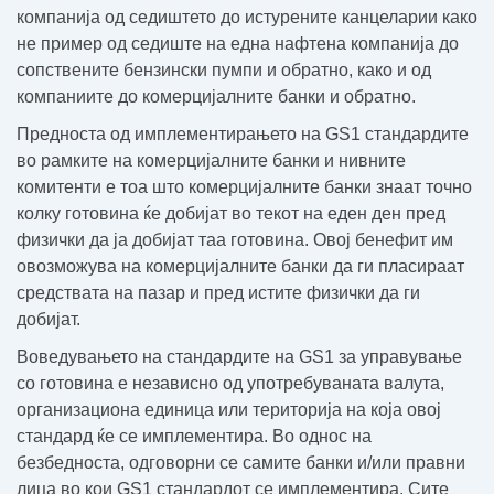
компанија од седиштето до истурените канцеларии како
не пример од седиште на една нафтена компанија до
сопствените бензински пумпи и обратно, како и од
компаниите до комерцијалните банки и обратно.
Предноста од имплементирањето на GS1 стандардите
во рамките на комерцијалните банки и нивните
комитенти е тоа што комерцијалните банки знаат точно
колку готовина ќе добијат во текот на еден ден пред
физички да ја добијат таа готовина. Овој бенефит им
овозможува на комерцијалните банки да ги пласираат
средствата на пазар и пред истите физички да ги
добијат.
Воведувањето на стандардите на GS1 за управување
со готовина е независно од употребуваната валута,
организациона единица или територија на која овој
стандард ќе се имплементира. Во однос на
безбедноста, одговорни се самите банки и/или правни
лица во кои GS1 стандардот се имплементира. Сите