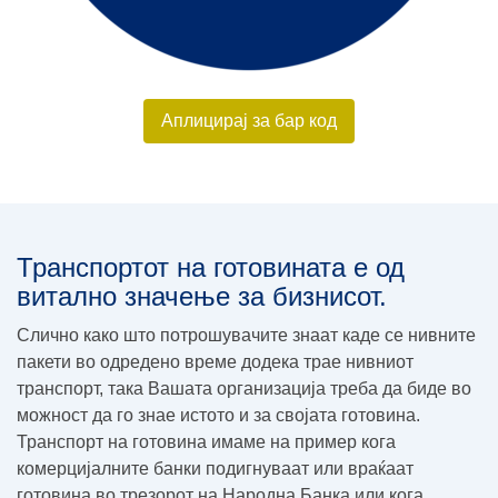
Аплицирај за бар код
Транспортот на готовината е од
витално значење за бизнисот.
Слично како што потрошувачите знаат каде се нивните
пакети во одредено време додека трае нивниот
транспорт, така Вашата организација треба да биде во
можност да го знае истото и за својата готовина.
Транспорт на готовина имаме на пример кога
комерцијалните банки подигнуваат или враќаат
готовина во трезорот на Народна Банка или кога