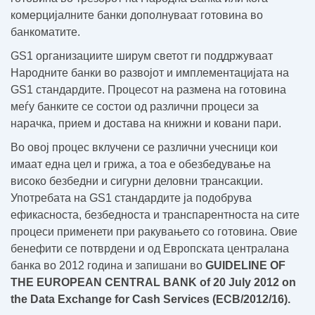
комерцијалните банки дополнуваат готовина во
банкоматите.
GS1 организациите ширум светот ги поддржуваат
Народните банки во развојот и имплементацијата на
GS1 стандардите. Процесот на размена на готовина
меѓу банките се состои од различни процеси за
нарачка, прием и достава на книжни и ковани пари.
Во овој процес вклучени се различни учесници кои
имаат една цел и грижа, а тоа е обезбедување на
високо безбедни и сигурни деловни трансакции.
Употребата на GS1 стандардите ја подобрува
ефикасноста, безбедноста и транспарентноста на сите
процеси применети при ракувањето со готовина. Овие
бенефити се потврдени и од Европската централана
банка во 2012 година и запишани во
GUIDELINE OF
THE EUROPEAN CENTRAL BANK of 20 July 2012 on
the Data Exchange for Cash Services (ECB/2012/16).