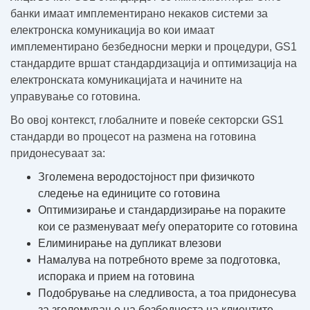
банки имаат имплементирано некаков системи за
електронска комуникација во кои имаат
имплементирано безбедносни мерки и процедури, GS1
стандардите вршат стандардизација и оптимизација на
електронската комуникацијата и начините на
управување со готовина.
Во овој контекст, глобалните и повеќе секторски GS1
стандарди во процесот на размена на готовина
придонесуваат за:
Зголемена веродостојност при физичкото
следење на единиците со готовина
Оптимизирање и стандардизирање на пораките
кои се разменуваат меѓу операторите со готовина
Елиминирање на дупликат влезови
Намалува на потребното време за подготовка,
испорака и прием на готовина
Подобрување на следливоста, а тоа придонесува
за зголемување на безбедноста на клиентите