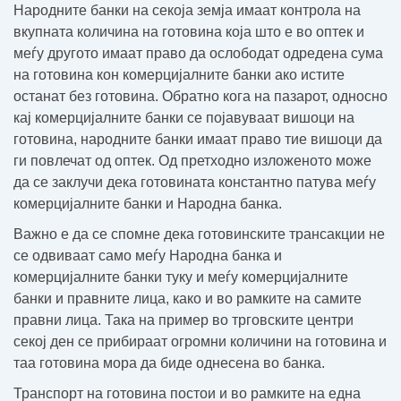
Народните банки на секоја земја имаат контрола на
вкупната количина на готовина која што е во оптек и
меѓу другото имаат право да ослободат одредена сума
на готовина кон комерцијалните банки ако истите
останат без готовина. Обратно кога на пазарот, односно
кај комерцијалните банки се појавуваат вишоци на
готовина, народните банки имаат право тие вишоци да
ги повлечат од оптек. Од претходно изложеното може
да се заклучи дека готовината константно патува меѓу
комерцијалните банки и Народна банка.
Важно е да се спомне дека готовинските трансакции не
се одвиваат само меѓу Народна банка и
комерцијалните банки туку и меѓу комерцијалните
банки и правните лица, како и во рамките на самите
правни лица. Така на пример во трговските центри
секој ден се прибираат огромни количини на готовина и
таа готовина мора да биде однесена во банка.
Транспорт на готовина постои и во рамките на една