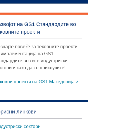
азвојот на GS1 Стандардите во
ековните проекти
знајте повеќе за тековните проекти
 имплементација на GS1
андардите во сите индустриски
ктори и како да се приклучите!
ковни проекти на GS1 Македонија
орисни линкови
дустриски сектори