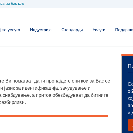
рај за бар код
 за услуга
Индустрија
Стандарди
Услуги
Поддршк
П
е Ви помагаат да ги пронајдете они кои за Вас се
Со
и јазик за идентификација, зачувување и
об
а снабдување, а притоа обезбедуваат да битните
ко
разбирливи.
пр
и 