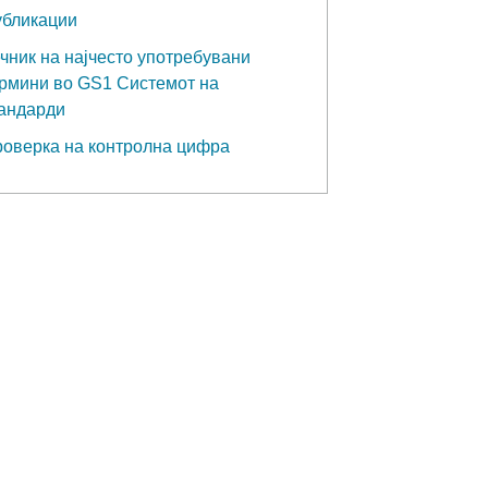
бликации
чник на најчесто употребувани
рмини во GS1 Системот на
андарди
оверка на контролна цифра