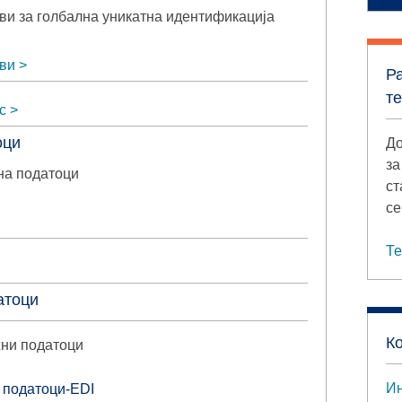
и за голбална уникатна идентификација
ви
Р
т
с
оци
До
за
на податоци
ст
се
Те
атоци
К
жни податоци
Ин
 податоци-EDI