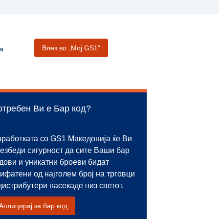
Влез во „Moj GS1“
а
отребен Ви е Бар код?
работката со GS1 Македонија ќе Ви
езбеди сигурност да сите Ваши бар
дови и уникатни броеви бидат
ифатени од најголем број на трговци
дистрибутери насекаде низ светот.
Аплицирај за бар код