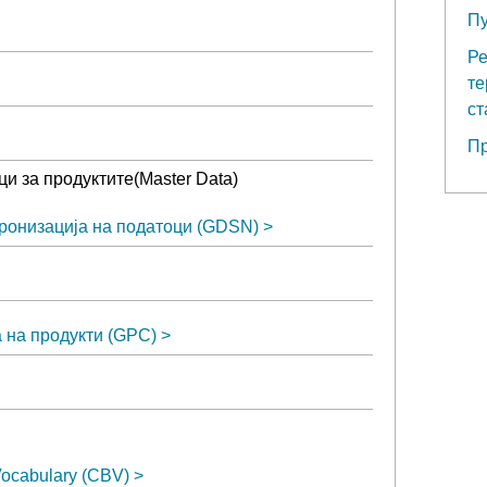
Пу
Ре
те
ст
Пр
и за продуктите(Master Data)
ронизација на податоци (GDSN)
 на продукти (GPC)
ocabulary (CBV)