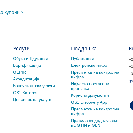
о купони
Услуги
Поддршка
К
Обука и Едукации
Публикации
+3
Верификација
Електронско инфо
+3
GEPIR
Пресметка на контролна
+3
цифра
Акредитација
gs
Најчесто поставени
Консултантски услуги
прашања
GS1 Каталог
Корисни документи
Ценовник на услуги
GS1 Discovery App
Пресметка на контролна
цифра
Правила за доделување
на GTIN и GLN