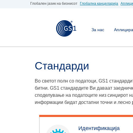
Глобален јазик на бизнисот
Глобална канцеларија
Аплици
За нас
Аплицирај
Стандарди
Во светот полн со податоци, GS1 стандардит
битни. GS1 стандардите Ви даваат заедничк
споделување на податоците низ синџирот н
информации бидат достапни точни и лесно 
Идентификација