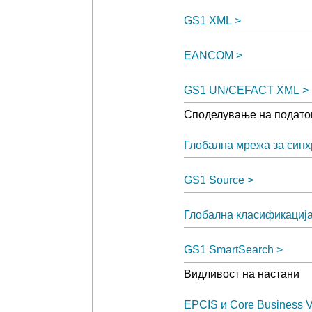
GS1 XML
EANCOM
GS1 UN/CEFACT XML
Споделување на податоц
Глобална мрежа за синх
GS1 Source
Глобална класификација
GS1 SmartSearch
Видливост на настани
EPCIS и Core Business V