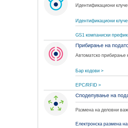
Идентификациони клучев
Идентификациони клуче
GS1 компаниски префик
Прибирање на подат
Автоматско прибирање 
Бар кодови
EPC/RFID
Споделување на под
Размена на деловни ва
Електронска размена на