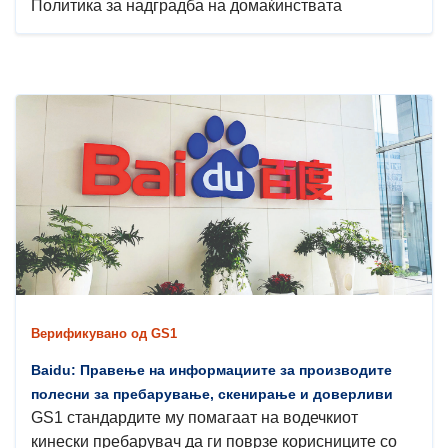
Политика за надградба на домаќинствата
Верификувано од GS1
Baidu: Правење на информациите за производите
полесни за пребарување, скенирање и доверливи
GS1 стандардите му помагаат на водечкиот
кинески пребарувач да ги поврзе корисниците со