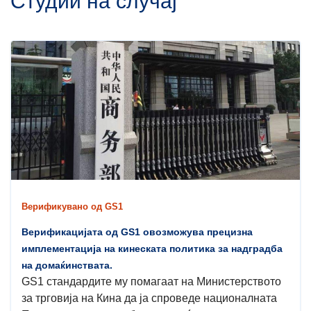
Студии на случај
Верификувано од GS1
Верификацијата од GS1 овозможува прецизна
имплементација на кинеската политика за надградба
на домаќинствата.
GS1 стандардите му помагаат на Министерството
за трговија на Кина да ја спроведе националната