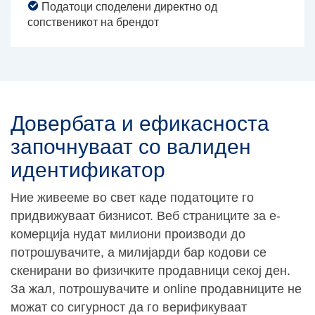
Податоци споделени директно од
сопственикот на брендот
Довербата и ефикасноста
започнуваат со валиден
идентификатор
Ние живееме во свет каде податоците го
придвижуваат бизнисот. Веб страниците за е-
комерција нудат милиони производи до
потрошувачите, а милијарди бар кодови се
скенирани во физичките продавници секој ден.
За жал, потрошувачите и online продавниците не
можат со сигурност да го верификуваат