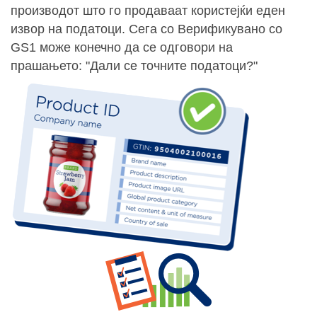
производот што го продаваат користејќи еден
извор на податоци. Сега со Верификувано со
GS1 може конечно да се одговори на
прашањето: "Дали се точните податоци?"