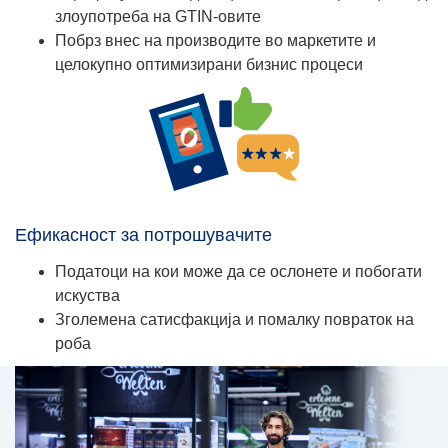
злоупотреба на GTIN-овите
Побрз внес на производите во маркетите и
целокупно оптимизирани бизнис процеси
Ефикасност за потрошувачите
Податоци на кои може да се ослонете и побогати
искуства
Зголемена сатисфакција и помалку повраток на
роба