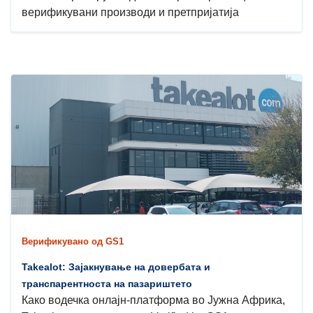
верификувани производи и претпријатија
Верификувано од GS1
Takealot: Зајакнување на довербата и
транспарентноста на пазариштето
Како водечка онлајн-платформа во Јужна Африка,