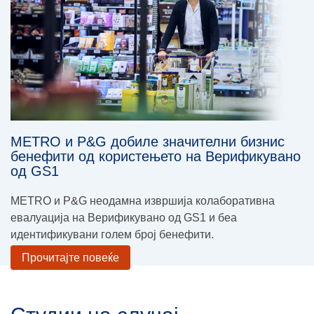
METRO и P&G добиле значителни бизнис
бенефити од користењето на Верификувано
од GS1
METRO и P&G неодамна извршија колаборативна
евалуација на Верификувано од GS1 и беа
идентификувани голем број бенефити.
Прочитајте повеќе