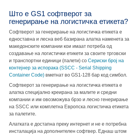
Што е GS1 софтверот за
генерирање на логистичка етикета?
Софтверот за генерирање на логистичка етикета е
едноставна и лесна веб базирана алатка наменета за
македонските компании кои имаат потреба од
создавање на логистички етикети за своите трговски
и транспортни единици (палети) со
Сериски број на
контејнер за испорака (SSCC - Serial Shipping
Container Code)
вметнат во GS1-128 бар код симбол.
Софтверот за генерирање на логистичка етикета е
алатка специјално креирана за малите и средни
компании и им овозможува брзо и лесно генерирање
на SSCC или комплетна Европска логистичка етикета
за палетите.
Алатката е достапна преку интернет и не е потребна
инсталација на дополнителен софтвер. Еднаш штом