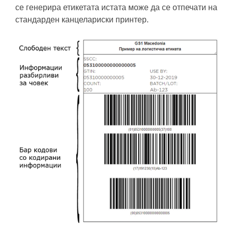
се генерира етикетата истата може да се отпечати на
стандарден канцелариски принтер.