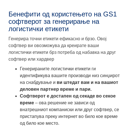
Бенефити од користењето на GS1
софтверот за генерирање на
логистички етикети
Генерира точни етикети ефикасно и брзо. Овој
софтвер ви овозможува да креирате ваши
логистички етикети брз потреба од набавка на друг
софтвер или хардвер
Генерираните логистички етикети ги
идентификува вашите производи низ синџирот
на снабдување и
ви штедат вам и на вашиот
деловен партнер време и пари.
Софтверот е достапен од секаде во секое
време
– ова решение не зависи од
внатрешниот компаниски или друг софтвер, се
пристапува преку интернет во било кое време
од било кое место.