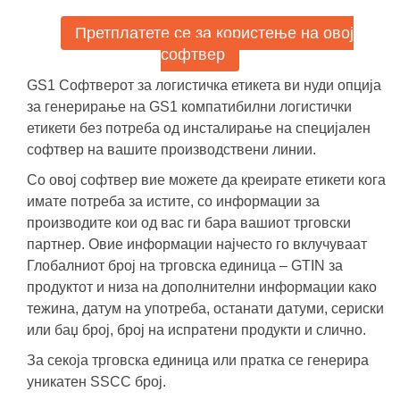
Претплатете се за користење на овој
софтвер
GS1 Софтверот за логистичка етикета ви нуди опција
за генерирање на GS1 компатибилни логистички
етикети без потреба од инсталирање на специјален
софтвер на вашите производствени линии.
Со овој софтвер вие можете да креирате етикети кога
имате потреба за истите, со информации за
производите кои од вас ги бара вашиот трговски
партнер. Овие информации најчесто го вклучуваат
Глобалниот број на трговска единица – GTIN за
продуктот и низа на дополнителни информации како
тежина, датум на употреба, останати датуми, сериски
или баџ број, број на испратени продукти и слично.
За секоја трговска единица или пратка се генерира
уникатен SSCC број.