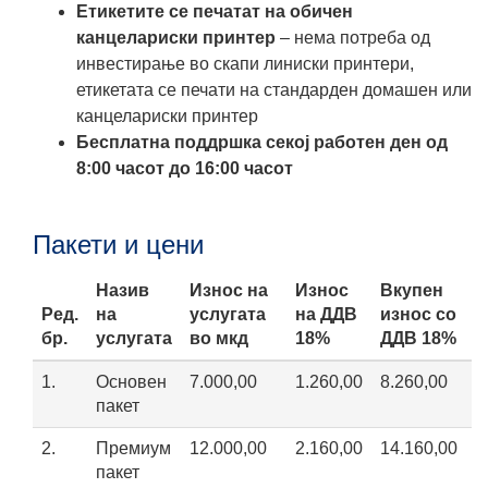
Етикетите се печатат на обичен
канцелариски принтер
– нема потреба од
инвестирање во скапи линиски принтери,
етикетата се печати на стандарден домашен или
канцелариски принтер
Бесплатна поддршка секој работен ден од
8:00 часот до 16:00 часот
Пакети и цени
Назив
Износ на
Износ
Вкупен
Ред.
на
услугата
на ДДВ
износ со
бр.
услугата
во мкд
18%
ДДВ 18%
1.
Основен
7.000,00
1.260,00
8.260,00
пакет
2.
Премиум
12.000,00
2.160,00
14.160,00
пакет