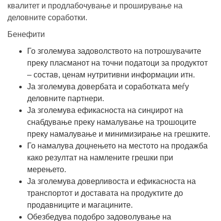
квалитет и продлабочување и проширување на
деловните соработки.
Бенефити
Го зголемува задоволството на потрошувачите
преку пласманот на
точни податоци за продуктот
– состав, ценам нутритивни информации итн.
Ја зголемува довербата и
соработката
меѓу
деловните партнери.
Ја зголемува ефикасноста на синџирот на
снабдување
преку намалување на трошоците
преку намалување и минимизирање на грешките.
Го намалува доцнењето на местото на продажба
како резултат на
намлените грешки при
мерењето
.
Ја зголемува
доверливоста и ефикасноста на
транспортот и доставата
на продуктите до
продавниците и магацините.
Обезбедува подобро задоволување на