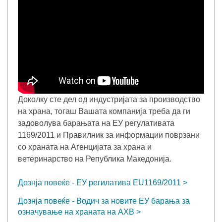
Доколку сте дел од индустријата за производство
на храна, тогаш Вашата компанија треба да ги
задоволува барањата на ЕУ регулативата
1169/2011 и Правилник за информации поврзани
со храната на Агенцијата за храна и
ветеринарство на Република Македонија.
Дознја повеќе - ЕУ регилатива EU1169/2011
Дознја повеќе - Водич за новите ЕУ барања за
означување на храната на АХВ