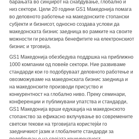
барањата во синџирот на снабдување, глобално и
низ сектори. Цели 20 години GS1 Македонија помага
во деловното работење на македонските стопански
субјекти и бизнисот, односно создава услови да
македонската бизнис заедница во рамките на своите
можности ги реализира бенефитите на електронскиот
бизнис и трговија.
GS1 Македонија обезбедува поддршка на приближно
1000 компании од повеќе сектори. Ние развиваме
стандарди кои го подобруваат деловното работење и
овозможуваме на македонската бизнис заедница и
на македонските производи присуство и
конкурентност на глобално ниво. Преку семинари,
конференции и публикувани упатства и стандарди,
GS1 Македонија врши едукација на македонското
стопанство за ефикасно вклучување во современите
светски текови на трговијата користејќи го
заедничкиот јазик и глобалните стандарди за
подобрување на својата конкурентност.