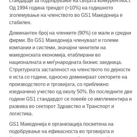
стандарди за подобрување на својата конкурентност.
Од 1994 година трендот (>10%) на годишното
зголемување на членството во GS1 Македонија е
стабилен.
Доминантен број на членките (90%) се мали и средни
фирми. Во GS1 Македонија членуваат и големи
компании и системи, значајни чинители на
македонската економија, етаблирани во
националната и меѓународната бизнис заедница.
Структурната застапеност на членството по дејности
е иста со години, односно доминираат секторите на
производството и трговијата, со приближно
изедначено учество од околу 50%. Во последните две
години GS1 стандардот се повеќе се имплементира и
развива во секторот Здравство и Транспорт и
логистика.
GS1 Македонија е организација посветена на
подобрување на ефикасноста во трговијата и