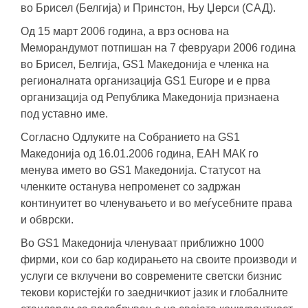
во Брисел (Белгија) и Принстон, Њу Џерси (САД).
Од 15 март 2006 година, а врз основа на
Меморандумот потпишан на 7 февруари 2006 година
во Брисел, Белгија, GS1 Македонија е членка на
регионалната организација GS1 Europe и е прва
организација од Република Македонија признаена
под уставно име.
Согласно Одлуките на Собранието на GS1
Македонија од 16.01.2006 година, ЕАН МАК го
менува името во GS1 Македонија. Статусот на
членките останува непроменет со задржан
континуитет во членувањето и во меѓусебните права
и обврски.
Во GS1 Македонија членуваат приближно 1000
фирми, кои со бар кодирањето на своите производи и
услуги се вклучени во современите светски бизнис
текови користејќи го заедничкиот јазик и глобалните