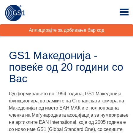
Аплицирајте за добивање бар код
GS1 Македонија -
повеќе од 20 години со
Вас
Од формирањето во 1994 година, GS1 Македонија
функционира во рамките на Стопанската комора на
Македонија под името ЕАН МАК и е полноправна
членка на Меѓународната асоцијација за нумерирање
на артиклите EAN International, која од 2005 година е
со ново име GS1 (Global Standard One), со седиште