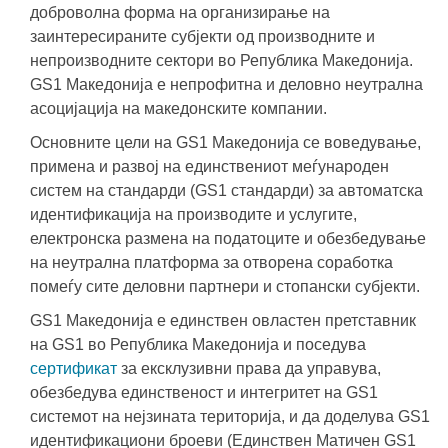
доброволна форма на организирање на
заинтересираните субјекти од производните и
непроизводните сектори во Република Македонија.
GS1 Македонија е непрофитна и деловно неутрална
асоцијација на македонските компании.
Основните цели на GS1 Македонија се воведување,
примена и развој на единствениот меѓународен
систем на стандарди (GS1 стандарди) за автоматска
идентификација на производите и услугите,
електронска размена на податоците и обезбедување
на неутрална платформа за отворена соработка
помеѓу сите деловни партнери и стопански субјекти.
GS1 Македонија е единствен овластен претставник
на GS1 во Република Македонија и поседува
сертификат
за ексклузивни права да управува,
обезбедува единственост и интегритет на GS1
системот на нејзината територија, и да доделува GS1
идентификациони броеви (Единствен Матичен GS1