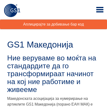
Аплицирајте за добивање бар код
GS1 Македонија
Ние веруваме во моќта на
стандардите да го
трансформираат начинот
на кој ние работиме и
живееме
Македонската асоцијација за нумерирање на
артиклите GS1 Македонија (порано ЕАН МАК) е