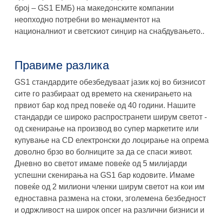
број – GS1 ЕМБ) на македонските компании
неопходно потребни во менаџментот на
националниот и светскиот синџир на снабдувањето..
Правиме разлика
GS1 стандардите обезбедуваат јазик кој во бизнисот
сите го разбираат од времето на скенирањето на
првиот бар код пред повеќе од 40 години. Нашите
стандарди се широко распространети ширум светот -
од скенирање на производ во супер маркетите или
купување на CD електронски до лоцирање на опрема
доволно брзо во болниците за да се спаси живот.
Дневно во светот имаме повеќе од 5 милијарди
успешни скенирања на GS1 бар кодовите. Имаме
повеќе од 2 милиони членки ширум светот на кои им
едноставна размена на стоки, зголемена безбедност
и одржливост на широк опсег на различни бизниси и