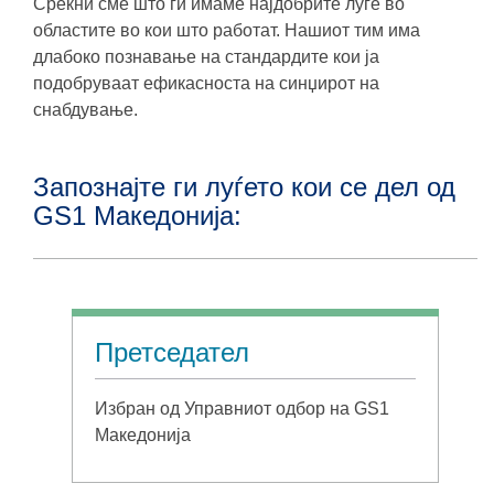
Среќни сме што ги имаме најдобрите луѓе во
областите во кои што работат. Нашиот тим има
длабоко познавање на стандардите кои ја
подобруваат ефикасноста на синџирот на
снабдување.
Запознајте ги луѓето кои се дел од
GS1 Македонија:
Претседател
Избран од Управниот одбор на GS1
Македонија