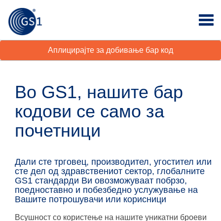
Аплицирајте за добивање бар код
Во GS1, нашите бар
кодови се само за
почетници
Дали сте трговец, производител, угостител или
сте дел од здравствениот сектор, глобалните
GS1 стандарди Ви овозможуваат побрзо,
поедноставно и побезбедно услужување на
Вашите потрошувачи или корисници
Всушност со користење на нашите уникатни броеви