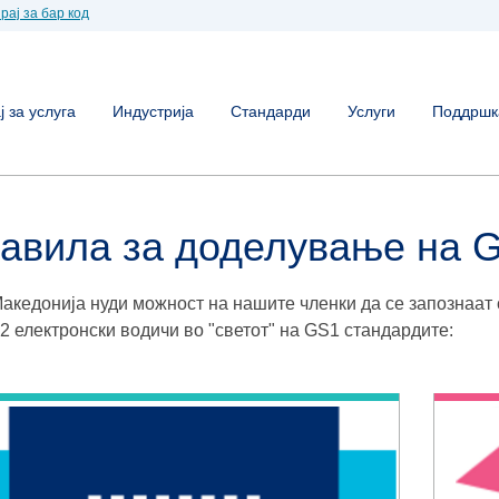
рај за бар код
 за услуга
Индустрија
Стандарди
Услуги
Поддршк
авила за доделување на 
акедонија нуди можност на нашите членки да се запознаат
 2 електронски водичи во "светот" нa GS1 стандардите: