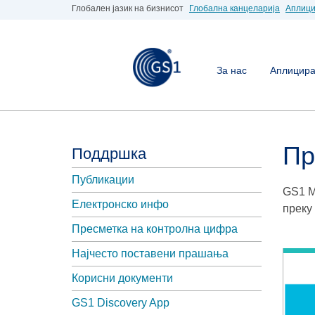
Глобален јазик на бизнисот
Глобална канцеларија
Аплици
За нас
Аплицирај
Пр
Поддршка
Публикации
GS1 М
Електронско инфо
преку
Пресметка на контролна цифра
Најчесто поставени прашања
Корисни документи
GS1 Discovery App