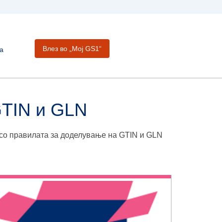
Влез во „Moj GS1“
а
GTIN и GLN
 со правилата за доделување на GTIN и GLN