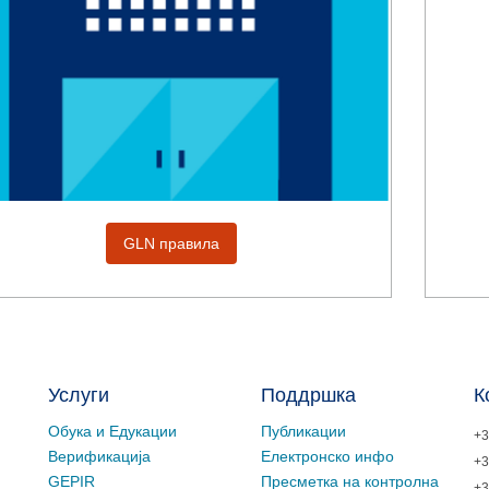
GLN правила
Услуги
Поддршка
К
Обука и Едукации
Публикации
+3
Верификација
Електронско инфо
+3
GEPIR
Пресметка на контролна
+3