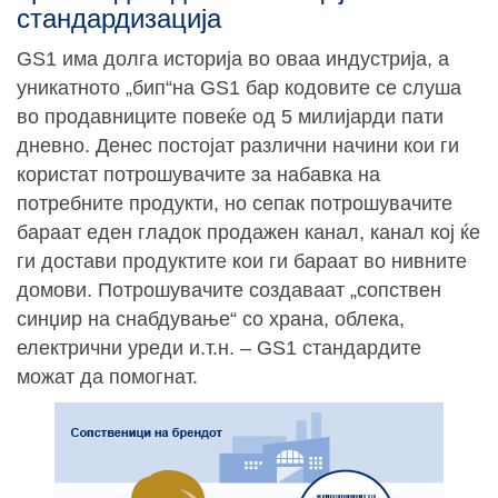
стандардизација
GS1 има долга историја во оваа индустрија, а
уникатното „бип“на GS1 бар кодовите се слуша
во продавниците повеќе од 5 милијарди пати
дневно. Денес постојат различни начини кои ги
користат потрошувачите за набавка на
потребните продукти, но сепак потрошувачите
бараат еден гладок продажен канал, канал кој ќе
ги достави продуктите кои ги бараат во нивните
домови. Потрошувачите создаваат „сопствен
синџир на снабдување“ со храна, облека,
електрични уреди и.т.н. – GS1 стандардите
можат да помогнат.