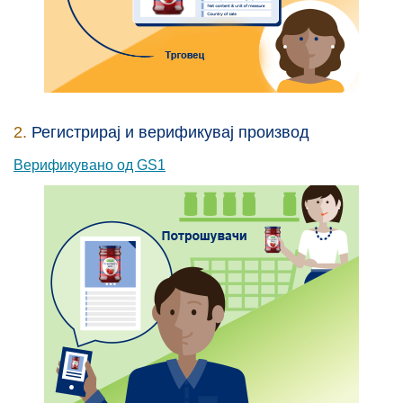
2.
Регистрирај и верификувај производ
Верификувано од GS1