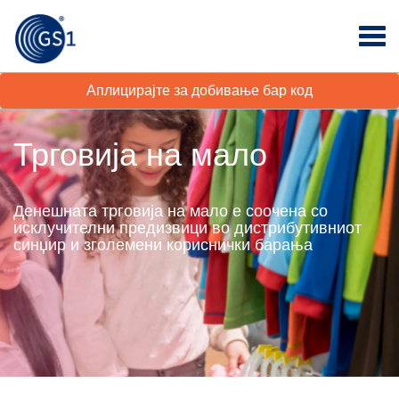
Аплицирајте за добивање бар код
Трговија на мало
Денешната трговија на мало е соочена со
исклучителни предизвици во дистрибутивниот
синџир и зголемени кориснички барања