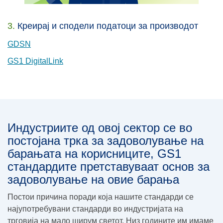
3.
Креирај и сподели податоци за производот
GDSN
GS1 DigitalLink
Индустриите од овој сектор се во
постојана трка за задоволување на
барањата на корисниците, GS1
стандардите претставуваат основ за
задоволување на овие барања
Постои причина поради која нашите стандарди се
најупотребувани стандарди во индустријата на
трговија на мало ширум светот. Низ годините им имаме