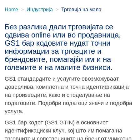
Home
Индустрија
Трговија на мало
Без разлика дали трговијата се
одвива online или во продавница,
GS1 бар кодовите нудат точни
информации за трговците и
брендовите, помагајќи им и на
големите и на малите бизниси.
GS1 стандардите и услугите овозможуваат
доверлива, комплетна и точна идентификација
на производите, како и споделување на
податоците. Подобри податоци значи и подобра
услуга.
GS1 бар кодот (GS1 GTIN) е основниот
идентификациски клуч, кој што им помага на
трговците и сопствениците на брендот уникатно