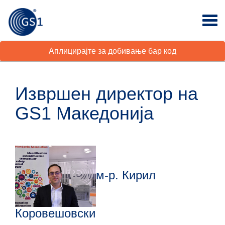
Аплицирајте за добивање бар код
Извршен директор на
GS1 Македонија
м-р. Кирил
Коровешовски