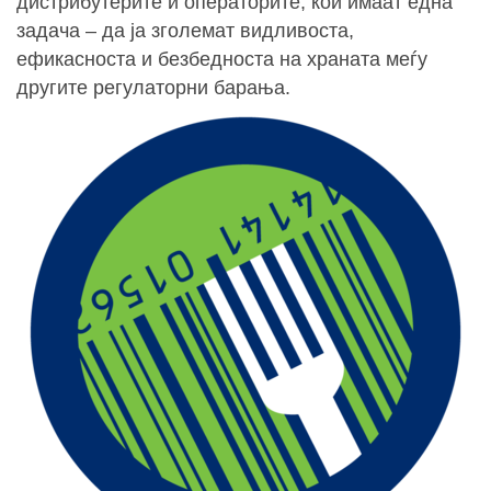
дистрибутерите и операторите, кои имаат една
задача – да ја зголемат видливоста,
ефикасноста и безбедноста на храната меѓу
другите регулаторни барања.