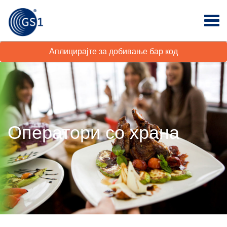
Аплицирајте за добивање бар код
Оператори со храна