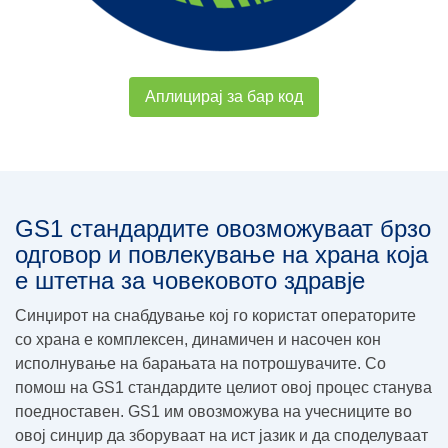
Аплицирај за бар код
GS1 стандардите овозможуваат брзо
одговор и повлекување на храна која
е штетна за човековото здравје
Синџирот на снабдување кој го користат операторите
со храна е комплексен, динамичен и насочен кон
исполнување на барањата на потрошувачите. Со
помош на GS1 стандардите целиот овој процес станува
поедноставен. GS1 им овозможува на учесниците во
овој синџир да зборуваат на ист јазик и да споделуваат