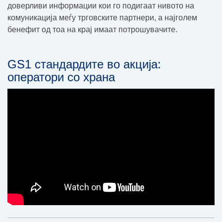
доверливи информации кои го подигаат нивото на
комуникација меѓу трговските партнери, а најголем
бенефит од тоа на крај имаат потрошувачите.
GS1 стандардите во акција:
оператори со храна