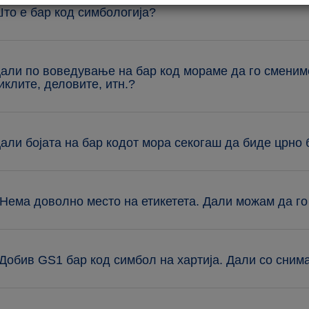
Што е бар код симбологија?
Дали по воведување на бар код мораме да го сменим
иклите, деловите, итн.?
Дали бојата на бар кодот мора секогаш да биде црно
 Нема доволно место на етикетета. Дали можам да г
 Добив GS1 бар код симбол на хартија. Дали со сни