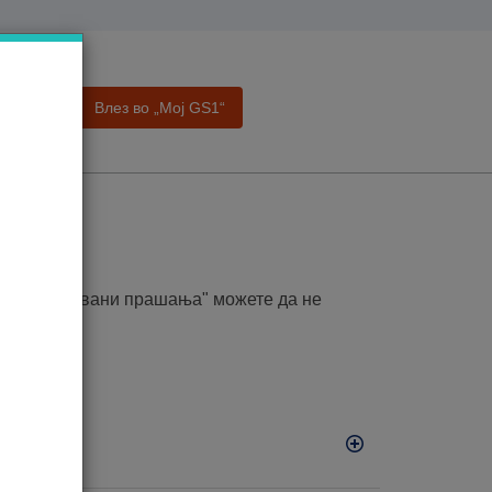
Влез во „Moj GS1“
а
ања
то поставувани прашања" можете да не