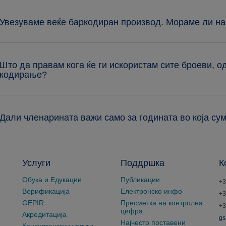
 Увезуваме веќе баркодиран производ. Мораме ли на
 Што да правам кога ќе ги искористам сите броеви, 
кодирање?
 Дали членарината важи само за годината во која су
Услуги
Поддршка
К
Обука и Едукации
Публикации
+3
Верификација
Електронско инфо
+3
GEPIR
Пресметка на контролна
+3
цифра
Акредитација
gs
Најчесто поставени