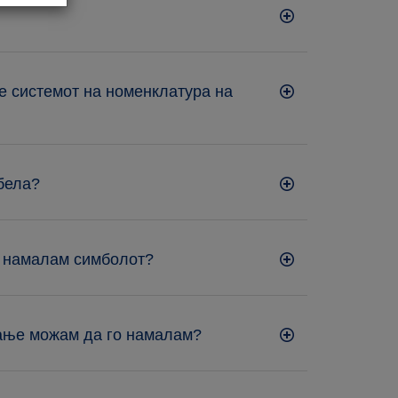
е системот на номенклатура на
 бела?
о намалам симболот?
мање можам да го намалам?