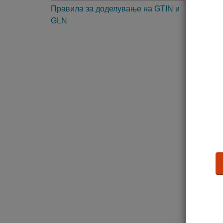
Правила за доделување на GTIN и
2. 
GLN
3. 
4. 
5. 
6. 