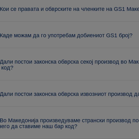
 Кои се правата и обврските на членките на GS1 Мак
 Каде можам да го употребам добиениот GS1 број?
 Дали постои законска обврска секој производ во Мак
 код?
 Дали постои законска обврска извозниот производ д
 Во Македонија произведуваме странски производ п
него да ставиме наш бар код?