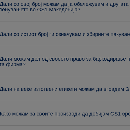
 Дали со овој број можам да ја обележувам и другата 
ленувањето во GS1 Македонија?
 Дали со истиот број ги означувам и збирните пакува
 Дали можам дел од своеото право за баркодирање н
га фирма?
 Дали на веќе изготвени етикети можам да вградам 
 Како можам за своите производи да добијам GS1 бр