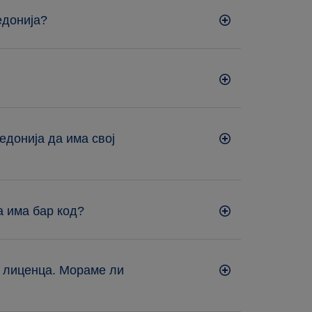
едонија?
едонија да има свој
а има бар код?
о лиценца. Мораме ли