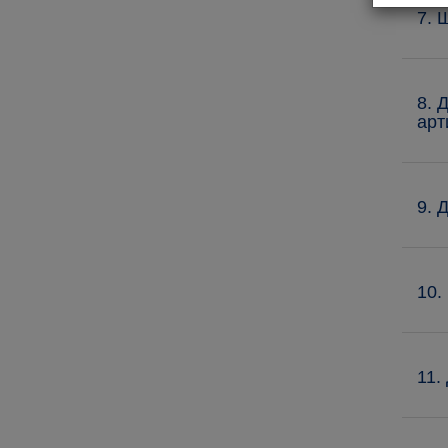
7. 
8. 
арт
9. 
10.
11.