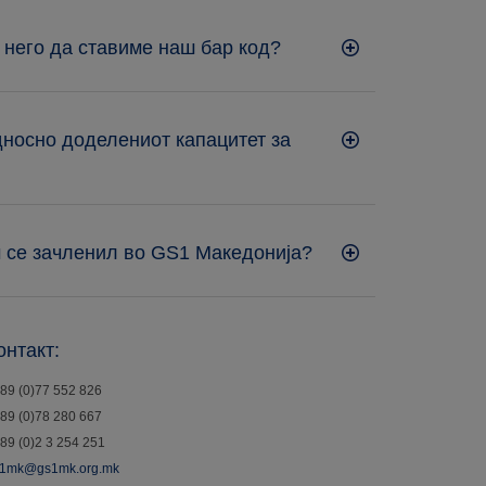
 него да ставиме наш бар код?
односно доделениот капацитет за
м се зачленил во GS1 Македонија?
онтакт:
89 (0)77 552 826
89 (0)78 280 667
89 (0)2 3 254 251
1mk@gs1mk.org.mk