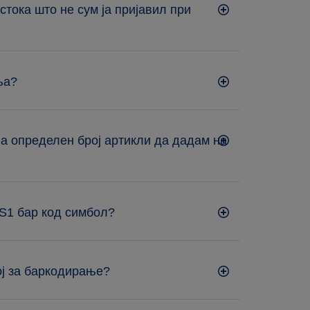
стока што не сум ја пријавил при
ња?
а определен број артикли да дадам на
GS1 бар код симбол?
ој за баркодирање?