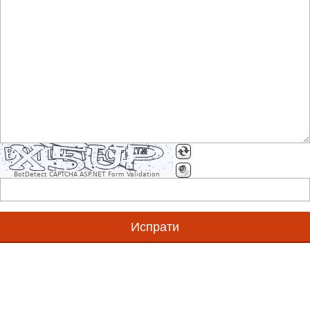
Што се GS1 стандарди?
Што е Единствен Матичен GS1 Број (GS1ЕМБ)?
Што е GS1 број?
BotDetect CAPTCHA ASP.NET Form Validation
Дали првите бројки говорат за земјата од каде потек
Што е GS1 бар код симбол?