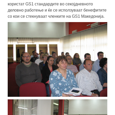
користат GS1 стандардите во секојдневното
деловно работење и ќе се исползуваат бенефитите
со кои се стекнуваат членките на GS1 Македонија.