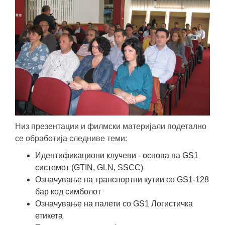
Низ презентации и филмски материјали подетално
се обработија следниве теми:
Идентификациони клучеви - основа на GS1
системот (GTIN, GLN, SSCC)
Означување на транспортни кутии со GS1-128
бар код симболот
Означување на палети со GS1 Логистичка
етикета