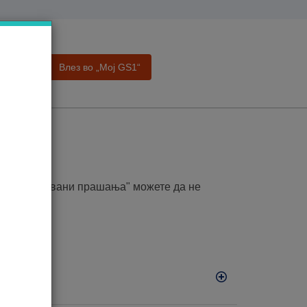
Влез во „Moj GS1“
а
ања
то поставувани прашања" можете да не