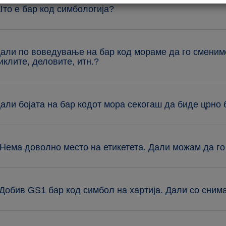
Што е бар код симбологија?
Дали по воведување на бар код мораме да го сменим
иклите, деловите, итн.?
Дали бојата на бар кодот мора секогаш да биде црно
 Нема доволно место на етикетета. Дали можам да г
 Добив GS1 бар код симбол на хартија. Дали со сни