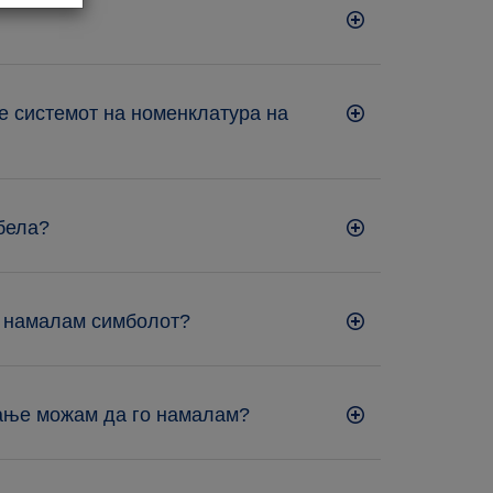
е системот на номенклатура на
 бела?
о намалам симболот?
мање можам да го намалам?