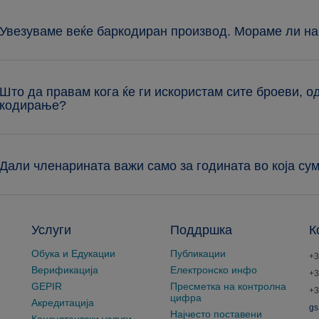
 Увезуваме веќе баркодиран производ. Мораме ли на
 Што да правам кога ќе ги искористам сите броеви, 
кодирање?
 Дали членарината важи само за годината во која су
Услуги
Поддршка
К
Обука и Едукации
Публикации
+3
Верификација
Електронско инфо
+3
GEPIR
Пресметка на контролна
+3
цифра
Акредитација
gs
Најчесто поставени