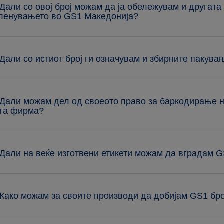
 Дали со овој број можам да ја обележувам и другата 
ленувањето во GS1 Македонија?
 Дали со истиот број ги означувам и збирните пакува
 Дали можам дел од своеото право за баркодирање н
га фирма?
 Дали на веќе изготвени етикети можам да вградам 
 Како можам за своите производи да добијам GS1 бр