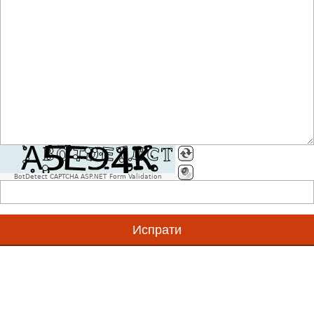
Што се GS1 стандарди?
Што е Единствен Матичен GS1 Број (GS1ЕМБ)?
Што е GS1 број?
BotDetect CAPTCHA ASP.NET Form Validation
Дали првите бројки говорат за земјата од каде потек
Што е GS1 бар код симбол?