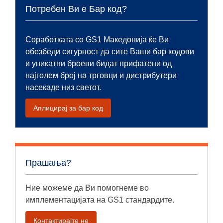
Потребен Ви е Бар код?
Соработката со GS1 Македонија ќе Ви
обезбеди сигурност да сите Ваши бар кодови
и уникатни броеви бидат прифатени од
најголем број на трговци и дистрибутери
насекаде низ светот.
Аплицирај за бар код
Прашања?
Ние можеме да Ви помогнеме во
имплементацијата на GS1 стандардите.
Контактирајте не