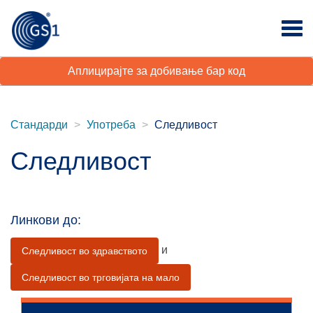
Аплицирајте за добивање бар код
Стандарди
Употреба
Следливост
Следливост
Линкови до:
и
Следливост во здравството
Следливост во трговијата на мало