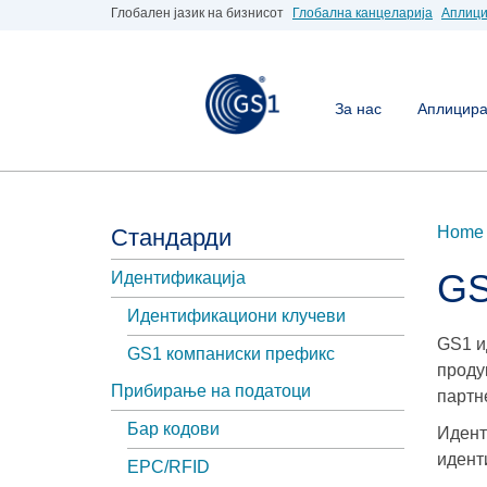
Глобален јазик на бизнисот
Глобална канцеларија
Аплици
За нас
Аплицирај
Home
Стандарди
GS
Идентификација
Идентификациони клучеви
GS1 и
GS1 компаниски префикс
проду
Прибирање на податоци
партн
Бар кодови
Идент
идент
EPC/RFID