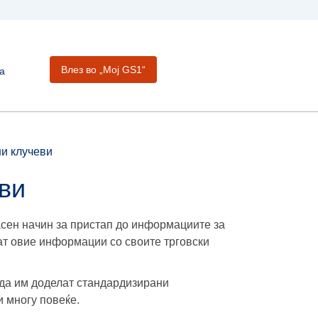
Влез во „Moj GS1“
а
и клучеви
ви
сен начин за пристап до информациите за
ат овие информации со своите трговски
да им доделат стандардизирани
и многу повеќе.