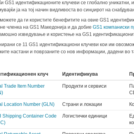
ќи GS1 идентификационите клучеви се глобално уникатни, и
мувајќи ја на тој начин видливоста во синџирот на снабдув
 можете да ги користите бенефитите на овие GS1 идентифи
ане членка на GS1 Македонија и да добие
GS1 компаниски 
амошно изведување и користење на GS1 идентификационит
ирани се 11 GS1 идентификациони клучеви кои им овозможу
ките настани и поврзаните со нов информации, дадени во т
тификационен клуч
Идентификува
П
al Trade Item Number
Продукти и сервиси
П
N)
C
al Location Number
(GLN)
Страни и локации
К
l Shipping Container Code
Логистички единици
Е
C)
ко