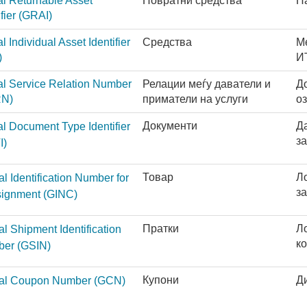
l Returnable Asset
Повратни средства
Па
ifier
(GRAI)
l Individual Asset Identifier
Средства
М
)
И
al Service Relation Number
Релации меѓу даватели и
До
N)
приматели на услуги
о
Документи
Д
l Document Type Identifier
з
I)
Товар
Л
l Identification Number for
за
signment
(GINC)
Пратки
Ло
l Shipment Identification
к
ber
(GSIN)
Купони
Д
al Coupon Number
(GCN)