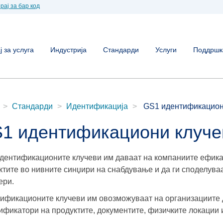
рај за бар код
 за услуга
Индустрија
Стандарди
Услуги
Поддршк
Стандарди
Идентификација
GS1 идентификацион
1 идентификациони клуче
дентификационите клучеви им даваат на компаниите ефика
ктите во нивните синџири на снабдување и да ги споделува
ери.
ификационите клучеви им овозможуваат на организациите 
ификатори на продуктите, документите, физичките локации 