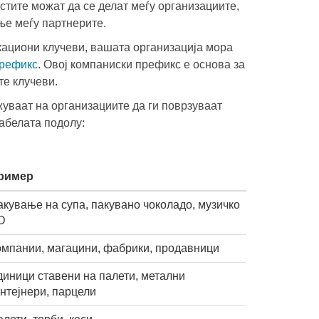
стите можат да се делат меѓу организациите,
ање меѓу партнерите.
кациони клучеви, вашата организација мора
префикс
. Овој компаниски префикс е основа за
е клучеви.
ваат на организациите да ги поврзуваат
абелата подолу:
ример
акување на супа, пакувано чоколадо, музичко
D
омпании, магацини, фабрики, продавници
диници ставени на палети, метални
нтејнери, парцели