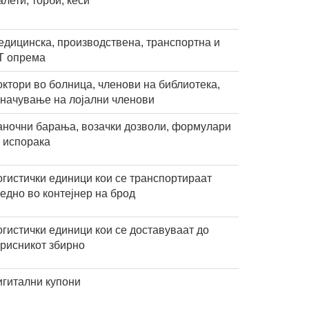
лети, торби, кеси
едицинска, производствена, транспортна и
Т опрема
ктори во болница, членови на библиотека,
значување на лојални членови
аночни барања, возачки дозволи, формулари
а испорака
огистички единици кои се транспортираат
едно во контејнер на брод
гистички единици кои се доставуваат до
орисникот збирно
игитални купони