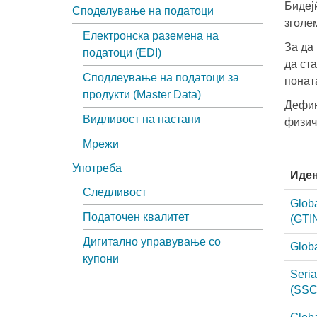
Бидеј
Споделување на податоци
зголе
Електронска раземена на
За да
податоци (EDI)
да ст
Сподлеување на податоци за
понат
продукти (Master Data)
Дефин
Видливост на настани
физич
Мрежи
Употреба
Иден
Следливост
Glob
Податочен квалитет
(GTI
Дигитално управување со
Glob
купони
Seria
(SSC