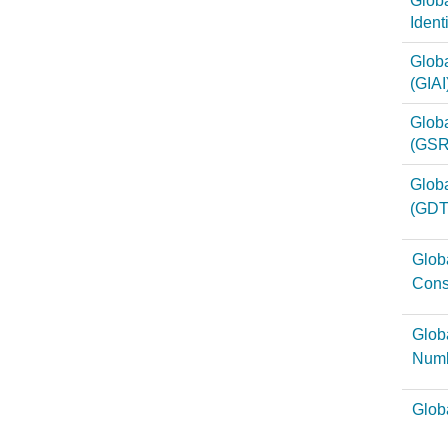
Globa
Ident
Globa
(GIAI
Glob
(GSR
Globa
(GDT
Globa
Con
Globa
Num
Glob