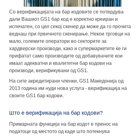
Со верификацијата на бар кодовите се потврдува
дали Вашиот GS1 бар код е коректно креиран и
испечатен, со цел секој скенер да може да го прочита
веднаш при првичното скенирање. Некои трговци на
мало, големите оператори во секторите за
хардверски производи, како и супермаркетите ќе ги
прифатат само производите од добавувачите кои
имаат aдекватни и квалитетни бар кодови на
производи, верификувани од GS1.
На сите акредитирани членки, GS1 Македонија од
2013 година им нуди нова услуга - верификација на
своите GS1 бар кодови
.
Што е верификација на бар кодови?
Примарната функција на бар кодот е пренос на
податоци од местото од каде што потекнува