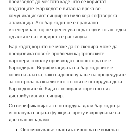
производот до местото каде што се користат
податоците. Бар кодот е витална врска во
комуникацискиот синџир во било која софтверска
апликација. Ако бар кодот не е правилно
изгенериран, тој не пренесува податоци и тогаш една
од алките на синџирот се раскинува.
Бар кодот, кој што не може да се скенира може да
предизвика повеќе проблеми кај трговските
партнери, отколку производот воопшто да не е
баркодиран. Верификацијата на бар кодовите е
корисна алатка, како надополнување на процедурите
за контрола на квалитетот, со кои се потврдува дека
бар кодовите ќе бидат скенирани коректно низ
дистрибутивниот синџир.
Со верификацијата се потврдува дали бар кодот ја
исполнува својата функција, преку извршување на
две главни задачи:
Овозможување квантитативно да се измерат