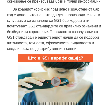
скенирање се пренесуваат брзи и точни информации.
За крајниот корисник правилно изработениот бар
код е дополнителна потврда дека производите кои ги
купуваат, а се означени со GS1 бар кодови и ги
почитуваат GS1 стандардите се правилно означени и
безбедни за користење. Правилното означување со
GS1 стандарди е единствениот начин да се подобри
читливоста, точноста, ефикасноста, видливоста и
следливоста во дистрибутивниот синџир.