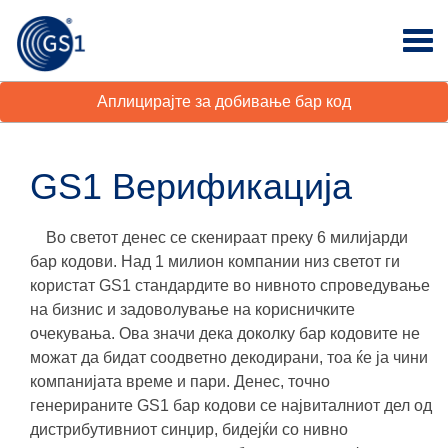
Аплицирајте за добивање бар код
GS1 Верификација
Во светот денес се скенираат преку 6 милијарди
бар кодови. Над 1 милион компании низ светот ги
користат GS1 стандардите во нивното спроведување
на бизнис и задоволување на корисничките
очекувања. Ова значи дека доколку бар кодовите не
можат да бидат соодветно декодирани, тоа ќе ја чини
компанијата
време и пари
. Денес, точно
генерираните GS1 бар кодови се највиталниот дел од
дистрибутивниот синџир, бидејќи со нивно