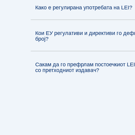
Како е регулирана употребата на LEI?
Кои ЕУ регулативи и директиви го де
број?
Сакам да го префрлам постоечкиот LEI
со претходниот издавач?