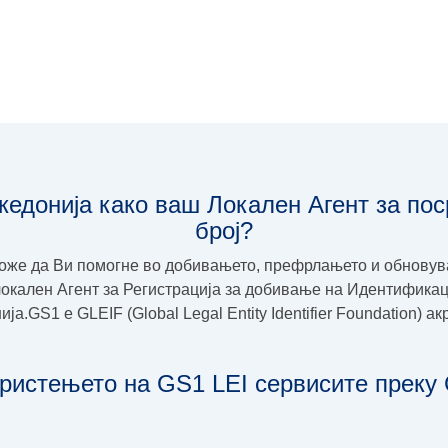
кедонија како ваш Локален Агент за по
број?
оже да Ви помогне во добивањето, префрлањето и обновува
окален Агент за Регистрација за добивање на Идентификацио
а.GS1 e GLEIF (Global Legal Entity Identifier Foundation) а
ристењето на GS1 LEI сервисите преку