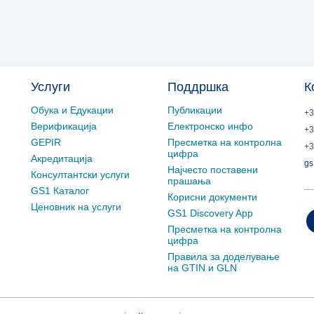
Услуги
Поддршка
К
Обука и Едукации
Публикации
+3
Верификација
Електронско инфо
+3
GEPIR
Пресметка на контролна
+3
цифра
Акредитација
gs
Најчесто поставени
Консултантски услуги
прашања
GS1 Каталог
Корисни документи
Ценовник на услуги
GS1 Discovery App
Пресметка на контролна
цифра
Правила за доделување
на GTIN и GLN