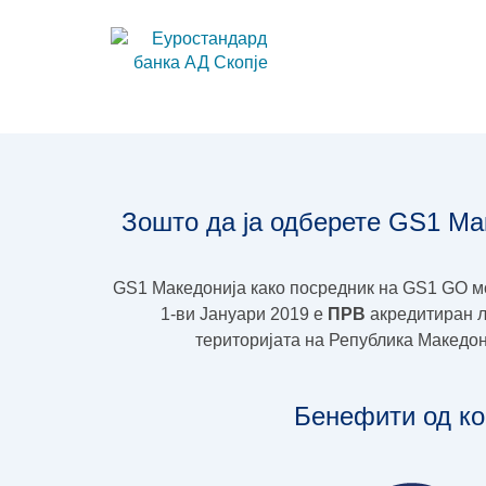
Зошто да ја одберете GS1 Ма
GS1 Македонија како посредник на GS1 GO м
1-ви Јануари 2019 e
ПРВ
акредитиран л
територијата на Република Македониј
Бенефити од ко