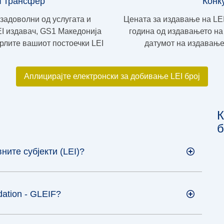
I трансфер
Конк
езадоволни од услугата и
Цената за издавање на LEI
EI издавач, GS1 Македонија
година од издавањето на 
рлите вашиот постоечки LEI
датумот на издавање,
Аплицирајте електронски за добивање LEI број
К
б
ите субјекти (LEI)?
ndation - GLEIF?