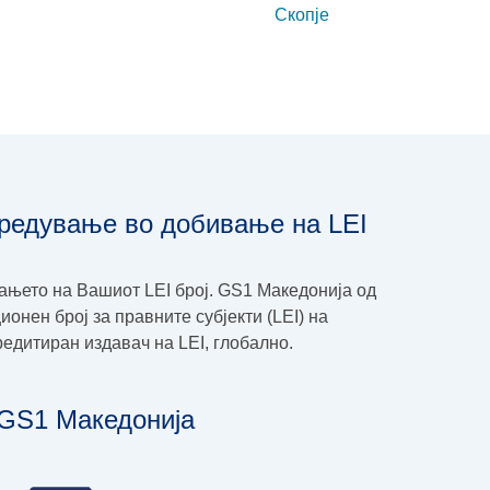
средување во добивање на LEI
њето на Вашиот LEI број. GS1 Македонија од
нен број за правните субјекти (LEI) на
кредитиран издавач на LEI, глобално.
 GS1 Македонија