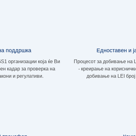
на поддршка
Едноставен и ј
S1 организации која ќе Ви
Процесот за добивање на L
ен кадар за проверка на
- креирање на корисничк
кони и регулативи.
добивање на LEI бро