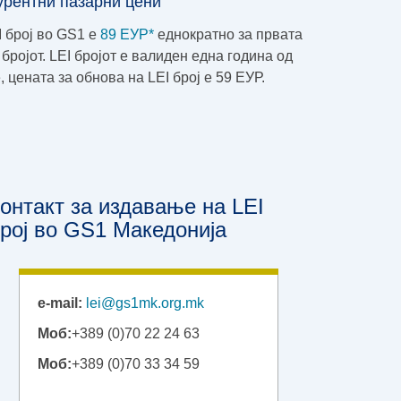
урентни пазарни цени
 број во GS1 e
89 ЕУР*
еднократно за првата
бројот. LEI бројот е валиден една година од
 цената за обнова на LEI број е 59 ЕУР.
онтакт за издавање на LEI
рој во GS1 Македонија
e-mail:
lei@gs1mk.org.mk
Моб:
+389 (0)70 22 24 63
Моб:
+389 (0)70 33 34 59