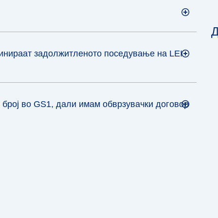
Д
финираат задолжитленото поседување на LEI
 број во GS1, дали имам обврзувачки договор