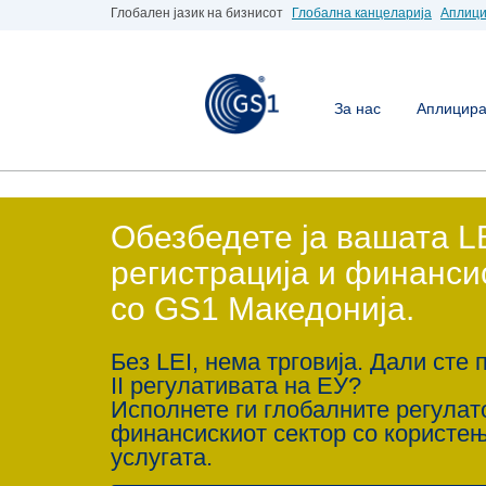
Глобален јазик на бизнисот
Глобална канцеларија
Аплици
За нас
Аплицирај
Обезбедете ја вашата L
регистрација и финанси
со GS1 Македонија.
Без LEI, нема трговија. Дали сте 
II регулативата на ЕУ?
Исполнете ги глобалните регула
финансискиот сектор со користе
услугата.