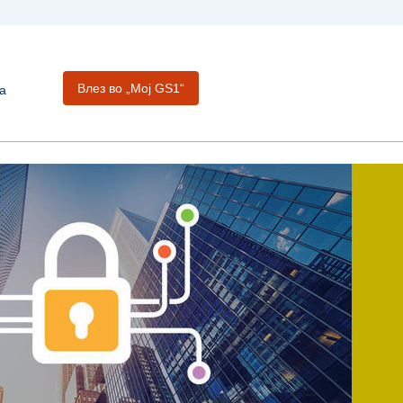
Влез во „Moj GS1“
а