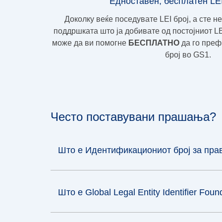
Едноставен, бесплатен LE
Доколку веќе поседувате LEI број, а сте н
поддршката што ја добивате од постојниот L
може да ви помогне
БЕСПЛАТНО
да го преф
број во GS1.
Често поставувани прашања?
Што е Идентификациониот број за правн
Што е Global Legal Entity Identifier Fou