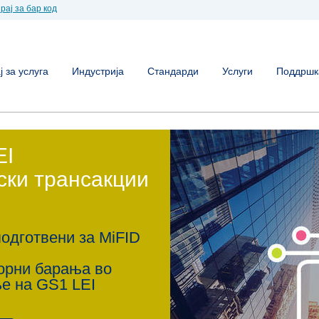
рај за бар код
 за услуга
Индустрија
Стандарди
Услуги
Поддршк
EI
ски трансакции
подготвени за MiFID
торни барања во
ње на GS1 LEI