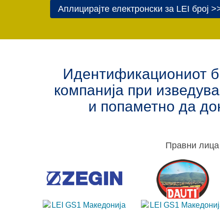
Аплицирајте електронски за LEI број >
Идентификациониот бро
компанија при изведув
и попаметно да до
Правни лица 