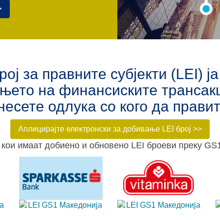
>
ј за правните субјекти (LEI) 
ањето на финансиските трансакц
несете одлука со кого да правит
Аплицирајте електронски за добивање LEI број >>
кои имаат добиено и обновено LEI броеви преку GS