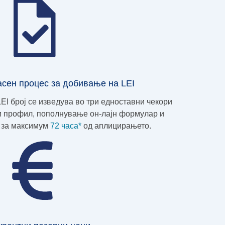
асен процес за добивање на LEI
EI број се изведува во три едноставни чекори
и профил, пополнување он-лајн формулар и
ј за максимум
72 часа*
од аплицирањето.