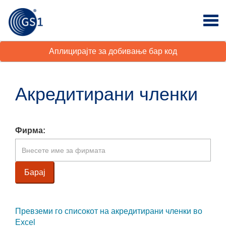
Аплицирајте за добивање бар код
Акредитирани членки
Фирма:
Превземи го списокот на акредитирани членки во
Excel