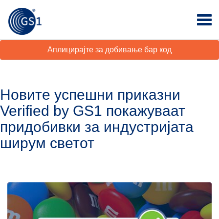
Аплицирајте за добивање бар код
Новите успешни приказни
Verified by GS1 покажуваат
придобивки за индустријата
ширум светот