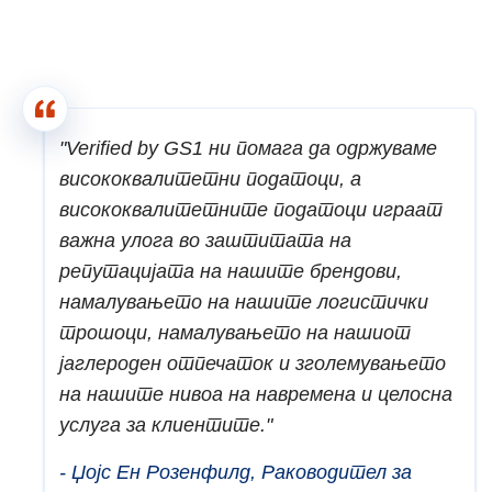
"Verified by GS1 ни помага да одржуваме
висококвалитетни податоци, а
висококвалитетните податоци играат
важна улога во заштитата на
репутацијата на нашите брендови,
намалувањето на нашите логистички
трошоци, намалувањето на нашиот
јаглероден отпечаток и зголемувањето
на нашите нивоа на навремена и целосна
услуга за клиентите."
- Џојс Ен Розенфилд, Раководител за