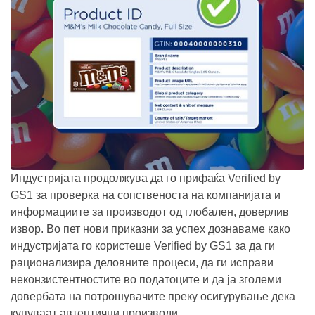
Индустријата продолжува да го прифаќа Verified by
GS1 за проверка на сопственоста на компанијата и
информациите за производот од глобален, доверлив
извор. Во пет нови приказни за успех дознаваме како
индустријата го користеше Verified by GS1 за да ги
рационализира деловните процеси, да ги исправи
неконзистентностите во податоците и да ја зголеми
довербата на потрошувачите преку осигурување дека
купуваат автентични производи.