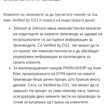
Кликнете на линковите за да прочитате повеќе за тоа
како Verified by GS1 ѝ помага на индустријата денес:
Johnson & Johnson имаа неконзистентен квалитет
на податоците за нивните производи за здравје на
потрошувачите со застарени информации за
производите. Со Verified by GS1, тие можат да ги
отстранат тие неконзистентности и да обезбедат
поуверливи информации за производите за
своите клиенти.
За малопродажниот синџир PARKnSHOP од Хонг
Конг, проверувањето на GTIN-овите на новите
производи беше рачен процес што траеше многу
денови. Сега, со Verified by GS1, тие можат да го
завршат тој процес за само неколку часа, притоа
осигурувајќи дека нивните листи на производи се
точни за купување од страна на клиентите.