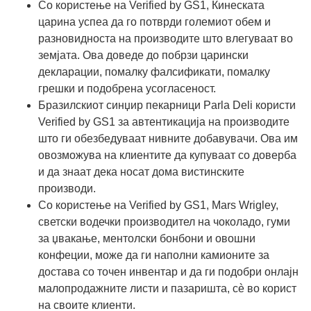
Со користење на Verified by GS1, Кинеската
царина успеа да го потврди големиот обем и
разновидноста на производите што влегуваат во
земјата. Ова доведе до побрзи царински
декларации, помалку фалсификати, помалку
грешки и подобрена усогласеност.
Бразилскиот синџир пекарници Parla Deli користи
Verified by GS1 за автентикација на производите
што ги обезбедуваат нивните добавувачи. Ова им
овозможува на клиентите да купуваат со доверба
и да знаат дека носат дома вистинските
производи.
Со користење на Verified by GS1, Mars Wrigley,
светски водечки производител на чоколадо, гуми
за џвакање, ментолски бонбони и овошни
конфеции, може да ги наполни камионите за
достава со точен инвентар и да ги подобри онлајн
малопродажните листи и пазаришта, сè во корист
на своите клиенти.