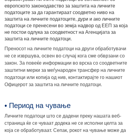
европското законодавство за заштита на личните
податоците за да гарантираат соодветно ниво на
заштита на личните податоците, дури и ако личните
податоци се пренесени во земја надвор од ЕЕП за која
не постои одлука за соодветност на Агенцијата за
заштита на личните податоци.
Преносот на личните податоци на други обработувачи
не се извршува, освен во случај кога сме обврзани со
закон. За повеќе информации во врска со соодветните
заштитни мерки за меѓународен трансфер на личните
податоци или копија од нив, контактирајте го нашиот
Офицерот за заштита на личните податоци.
• Период на чување
Личните податоци што се дадени преку нашата веб-
страница ќе се чуваат додека не се исполни целта за
која се обработуваат. Сепак, рокот на чување може да