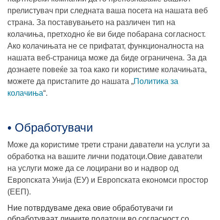
прелистувач при следната ваша посета на нашата веб
страна. За поставувањето на различен тип на
колачиња, претходно ќе ви биде побарана согласност.
Ако колачињата не се прифатат, функционалноста на
нашата веб-страница може да биде ограничена. За да
дознаете повеќе за тоа како ги користиме колачињата,
можете да пристапите до нашата „
Политика за
колачиња
“.
• Обработувачи
Може да користиме трети страни даватели на услуги за
обработка на вашите лични податоци.Овие даватели
на услуги може да се лоцирани во и надвор од
Европската Унија (ЕУ) и Европската економси простор
(ЕЕП).
Ние потврдуваме дека овие обработувачи ги
обработуваат личните податоци во согласност со