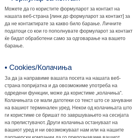
Можете да го користите формуларот за контакт на
нашата веб-страна [линк до формуларот за контакт] за
да не контактирате за какво било барање. Личните
податоци со кои го пополнувате формуларот за контакт
ќе бидат обработени само за одговарање на вашето
барање.
• Cookies/Колачиња
За да ја направиме вашата посета на нашата веб-
странa попријатна и да овозможиме употреба на
одредени функции, може да користиме „колачиња“.
Колачињата се мали датотеки со текст што се зачувани
на вашиот терминален уред. Некои од колачињата што
ги користиме се бришат по завршувањето на сесијата
на прелистувачот. Други колачиња остануваат на
вашиот уред и ни овозможуваат нам или на нашите
партнерски компании да го препознаваме вашиот