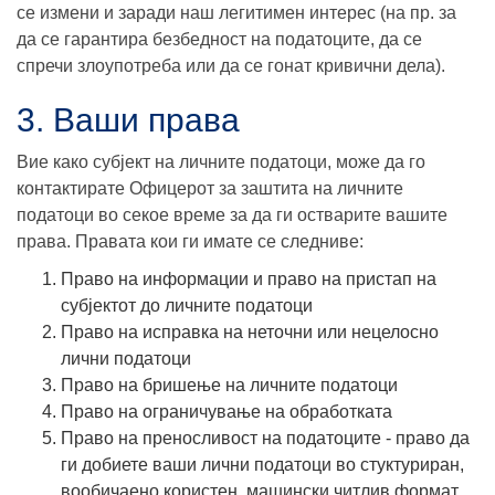
се измени и заради наш легитимен интерес (на пр. за
да се гарантира безбедност на податоците, да се
спречи злоупотреба или да се гонат кривични дела).
3. Ваши права
Вие како субјект на личните податоци, може да го
контактирате Офицерот за заштита на личните
податоци во секое време за да ги остварите вашите
права. Правата кои ги имате се следниве:
Право на информации и право на пристап на
субјектот до личните податоци
Право на исправка на неточни или нецелосно
лични податоци
Право на бришење на личните податоци
Право на ограничување на обработката
Право на преносливост на податоците - право да
ги добиете ваши лични податоци во стуктуриран,
вообичаено користен, машински читлив формат,