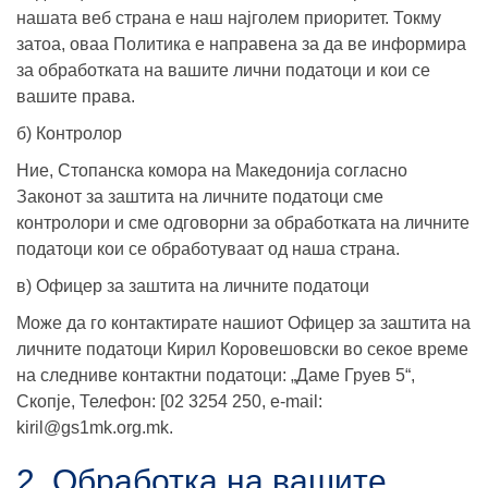
нашата веб страна е наш најголем приоритет. Токму
затоа, оваа Политика е направена за да ве информира
за обработката на вашите лични податоци и кои се
вашите права.
б) Контролор
Ние, Стопанска комора на Македонија согласно
Законот за заштита на личните податоци сме
контролори и сме одговорни за обработката на личните
податоци кои се обработуваат од наша страна.
в) Офицер за заштита на личните податоци
Може да го контактирате нашиот Офицер за заштита на
личните податоци Кирил Коровешовски во секое време
на следниве контактни податоци: „Даме Груев 5“,
Скопје, Телефон: [02 3254 250, e-mail:
kiril@gs1mk.org.mk.
2. Oбработка на вашите