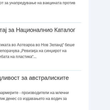
тот за унапредување на вакцината против
ај за Националнио Каталог
тиката во Аотеароа во Нов Зеланд“ беше
репорачува „Ревизија на синџирот на
ата на пластика“...
дливост за австралиските
 фармерите - производители на млечни
тик денес со издавањето на водич за