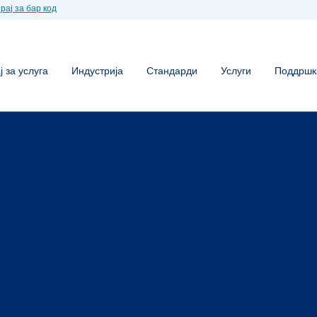
рај за бар код
 за услуга
Индустрија
Стандарди
Услуги
Поддршк