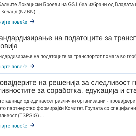
балните Локациски Броеви на GS1 беа избрани од Владата 
 Зеланд (NZBN) ...
најте повеќе
андардизирање на податоците за трансп
говија
ндардизирање на податоците за транспортот помага во глобал
најте повеќе
овајдерите на решенија за следливост 
тивностите за соработка, едукација и с
тставници од единаесет различни организации - провајдер
ето партнерство формирајќи Комитет. Групата со специјални
ливост (TSPSIG) ...
најте повеќе