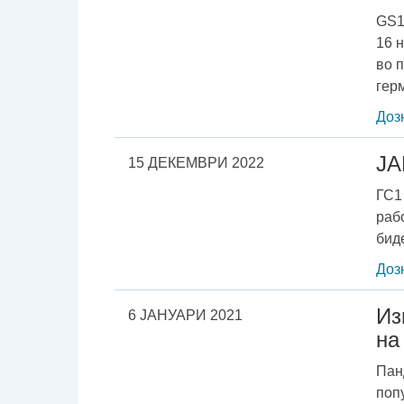
GS1
16 
во 
гер
Доз
ЈА
15 ДЕКЕМВРИ 2022
ГС1
раб
бид
Доз
Из
6 ЈАНУАРИ 2021
на
Пан
поп