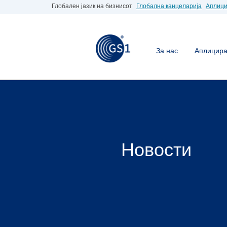
Глобален јазик на бизнисот
Глобална канцеларија
Аплици
За нас
Аплицирај
Новости