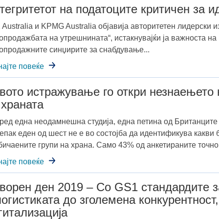
тегритетот на податоците критичен за 
 Australia и KPMG Australia објавија авторитетен лидерски 
опродажбата на утрешнината“, истакнувајќи ја важноста на
опродажните синџирите за снабдување...
најте повеќе
вото истражување го откри незнаењето 
 храната
ред една неодамнешна студија, една петина од Британците 
сепак еден од шест не е во состојба да идентификува какви 
бичаените групи на храна. Само 43% од анкетираните точно 
најте повеќе
ворен ден 2019 – Со GS1 стандардите з
логистиката до зголемена конкурентност,
гитализација