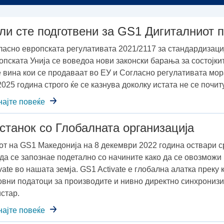
ли сте подготвени за GS1 Дигиталниот 
ласно европската регулативата 2021/2117 за стандардизаци
опската Унија се воведоа нови законски барања за состојкит
е вина кои се продаваат во ЕУ и Согласно регулативата мор
025 година строго ќе се казнува доколку истата не се почит
најте повеќе
станок со Глобалната организација
от на GS1 Македонија на 8 декември 2022 година оствари с
 да се запознае подетално со начините како да се овозмож
vate во нашата земја. GS1 Activate e глобална алатка преку
овни податоци за производитe и нивно директно синхрониз
истар.
најте повеќе