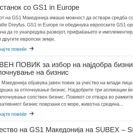
станок со GS1 in Europe
от на GS1 Македонија имаше можност да оствари средба со
ille Dreyfus. GS1 in Еurope ги обединува европските GS1 ор
ача да го унапредува развојот, прифаќањето и имплементир
 другите европски земји.
најте повеќе
ВЕН ПОВИК за избор на најдобра бизнис
почнување на бизнис
 Мзкедонија објавува јавен повик за учество на млади лица 
дршка за отпочнување бизнис. Најдобрите три апликации ќе
започнување сопствен бизнис. Повикот се отвара во рамкит
вативниот бизнис поврзани со море, животна средина...
најте повеќе
ество на GS1 Македонија на SUBEX – Su