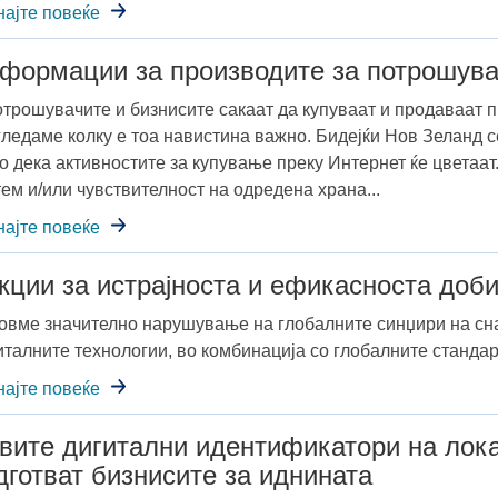
најте повеќе
формации за производите за потрошувач
отрошувачите и бизнисите сакаат да купуваат и продаваат п
 гледаме колку е тоа навистина важно. Бидејќи Нов Зеланд с
но дека активностите за купување преку Интернет ќе цветаа
тем и/или чувствителност на одредена храна...
најте повеќе
кции за истрајноста и ефикасноста доб
овме значително нарушување на глобалните синџири на сн
италните технологии, во комбинација со глобалните стандард
најте повеќе
вите дигитални идентификатори на лока
дготват бизнисите за иднината