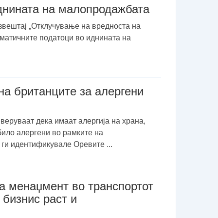
иднината на малопродажбата
извештај „Отклучување на вредноста на
 матичните податоци во иднината на
на британците за алергени
веруваат дека имаат алергија на храна,
било алергени во рамките на
ги идентификувале Оревите ...
а менаџмент во транспортот
 бизнис раст и