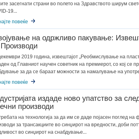
гите засегнати страни во полето на Здравството ширум све
ID-19...
најте повеќе
војување на одржливо пакување: Извешт
 Производи
декември 2019 година, извештајот „Реобмислување на плас
аден од Главниот научен советник на премиерот, со кој се п
бдување за да се бараат можности за намалување на употреб
најте повеќе
дустријата издаде ново упатство за сле
ечни производи
требата на технологија за да им се даде појасен поглед на
изводи за трансакциите во синџирот на вредности, доби пот
дливост во синџирот на снабдување...