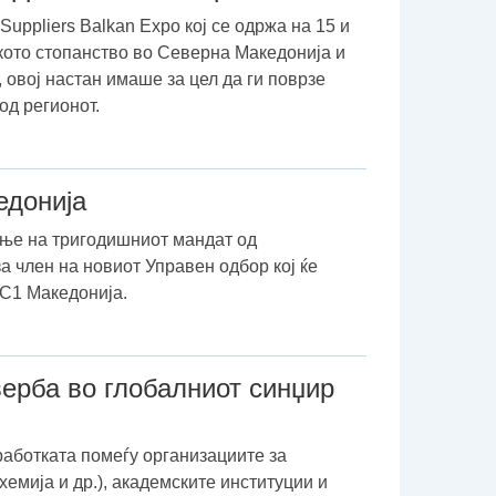
ppliers Balkan Expo кој се одржа на 15 и
ското стопанство во Северна Македонија и
овој настан имаше за цел да ги поврзе
од регионот.
едонија
ање на тригодишниот мандат од
а член на новиот Управен одбор кој ќе
ГС1 Македонија.
верба во глобалниот синџир
аботката помеѓу организациите за
емија и др.), академските институции и