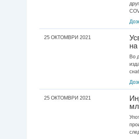
дру
COV
Доз
Ус
25 ОКТОМВРИ 2021
на
Во 
изд
сна
Доз
Ин
25 ОКТОМВРИ 2021
мл
Упо
про
сле