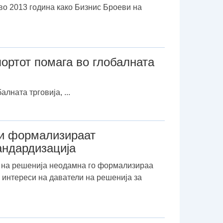
во 2013 година како Бизнис Броеви на
ортот помага во глобалната
ната трговија, ...
ги формализираат
тандардизација
и на решенија неодамна го формализираа
 интереси на даватели на решенија за