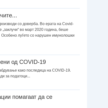
ите...
роизводи со доверба. Во ерата на Covid-
е „заклучи“ во март 2020 година, беше
т. Особено луѓето со нарушен имунолошки
иени од COVID-19
абдување како последица на COVID-19.
и за податоци...
ции помагаат да се