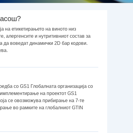
пасош?
ја на етикетирањето на виното низ
е, алергенсите и нутритивниот состав за
а да воведат динамички 2D бар кодови.
ува.
редба со GS1 Глобалната организација со
и имплементирање на проектот GS1
 која се овозможува прибирање на 7-те
ирање во рамките на глобалниот GTIN