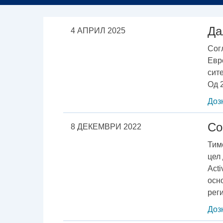
Да
4 АПРИЛ 2025
Сог
Евр
сит
Од 2
Доз
Со
8 ДЕКЕМВРИ 2022
Тим
цел
Аcti
осн
рег
Доз