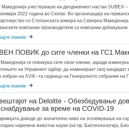
 Македонија учествуваше на дводневниот настан SUBEX – Su
ноември 2022 година во Скопје. Во организација на герман
партнерство со Стопанската комора на Северна Македонија, 
манските компании производители со компании добавувачи 
најте повеќе
ВЕН ПОВИК до сите членки на ГС1 Мак
 Македонија ги повикува сите свои членки, заради изминув
отењето на Управниот одбор, да номинираат свој кандидат з
е избран на XVIII –та седница на Генералното собрание на 
најте повеќе
вештајот на Deloitte - Обезбедување до
 снабдување за време на COVID-19
демијата доведе до значително ниво на зголемување на сор
уларно наречени животни науки (на пр. Биотехнологија, Биох