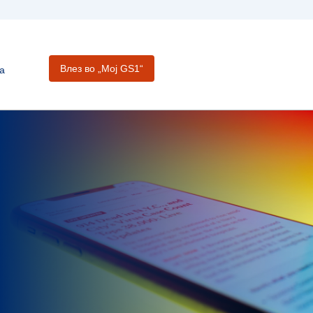
Влез во „Moj GS1“
а