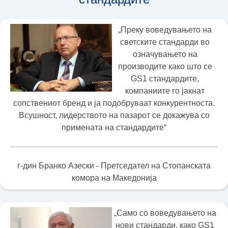
„Преку воведувањето на
светските стандарди во
означувањето на
производите како што се
GS1 стандардите,
компаниите го јакнат
сопствениот бренд и ја подобруваат конкурентноста.
Всушност, лидерството на пазарот се докажува со
примената на стандардите“
г-дин Бранко Азески - Претседател на Стопанската
комора на Македонија
„Само со воведувањето на
нови стандарди, како GS1