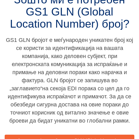
GS1 GLN (Global
Location Number) број?
GS1 GLN бројот е меѓународен уникатен број кој
се користи за идентификација на вашата
компанија, како деловен субјект, при
електронската комуникација за испраќање и
примање на деловни пораки како нарачка и
фактура. GLN бројот се запишува во
„заглавието“на секоја EDI порака со цел да го
идентификува испраќачот и примачот. За да се
обезбеди сигурна достава на овие пораки до
точниот корисник од витално значење е овие
броеви да бидат уникатни во глобални рамки.