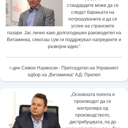
стандардите може да се
следат барањата на
потрошувачите и да се
успее на странските
пазари. Јас лично како долгогодишен раководител на
Витаминка, секогаш сум ги поддржувал напредните и
развојни идеи.“
г-дин Симон Наумоски - Претседател на Управниот
одбор на „Витаминка“ АД- Прилеп
„Основната поента е
производот да се
контролира од
производството,
дистрибуцијата, па до