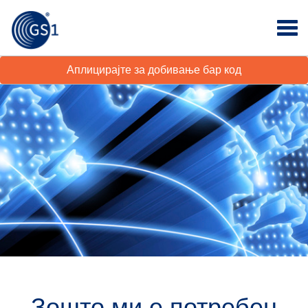
Аплицирајте за добивање бар код
Зошто ми е потребен