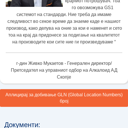
крајниот потрошувач. Тоа
го овозможува GS1
системот на стандарди. Ние треба да имаме
следливост во секое време да знаеме каде е нашиот
производ, како делува на оние за кои е наменет и сето
тоа на крај да придонесе за подигање на квалитетот
на производите кои сите ние ги произведуваме “
г-дин Живко Мукаетов - Генерален директор/
Претседател на управниот одбор на Алкалоид АД
Скопје
Аплицирај за добивање GLN (Global Location Numbers)
број
Документи: