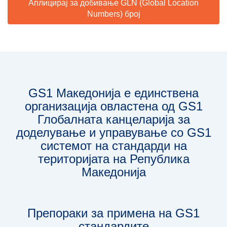
Аплицирај за добивање GLN (Global Location
Numbers) број
GS1 Македонија е единствена
организација овлaстена од GS1
Глобалната канцеларија за
доделување и управување со GS1
системот на стандарди на
територијата на Република
Македонија
Препораки за примена на GS1
стандардите