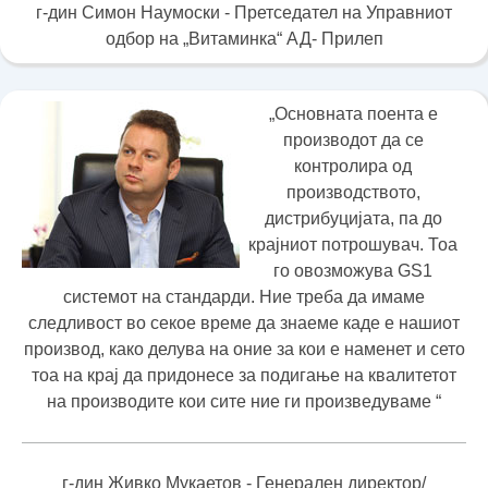
г-дин Симон Наумоски - Претседател на Управниот
одбор на „Витаминка“ АД- Прилеп
„Основната поента е
производот да се
контролира од
производството,
дистрибуцијата, па до
крајниот потрошувач. Тоа
го овозможува GS1
системот на стандарди. Ние треба да имаме
следливост во секое време да знаеме каде е нашиот
производ, како делува на оние за кои е наменет и сето
тоа на крај да придонесе за подигање на квалитетот
на производите кои сите ние ги произведуваме “
г-дин Живко Мукаетов - Генерален директор/