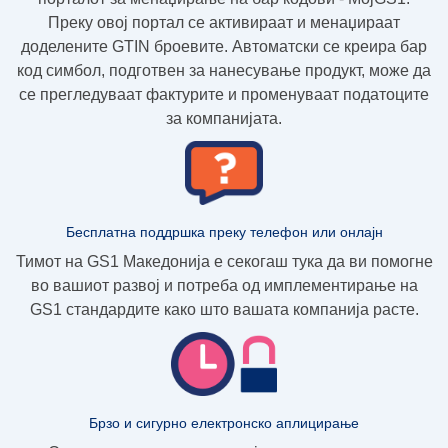
Преку овој портал се активираат и менаџираат
доделените GTIN броевите. Автоматски се креира бар
код симбол, подготвен за нанесување продукт, може да
се прегледуваат фактурите и променуваат податоците
за компанијата.
Бесплатна поддршка преку телефон или онлајн
Тимот на GS1 Македонија е секогаш тука да ви помогне
во вашиот развој и потреба од имплементирање на
GS1 стандардите како што вашата компанија расте.
Брзо и сигурно електронско аплицирање