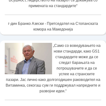
Всушност, лидерството на пазарот се докажува со
примената на стандардите“
г-дин Бранко Азески - Претседател на Стопанската
комора на Македонија
„Само со воведувањето на
нови стандарди, како GS1
стандардите може да се
следат барањата на
потрошувачите и да се
успее на странските
пазари. Јас лично како долгогодишен раководител на
Витаминка, секогаш сум ги поддржувал напредните и
развојни идеи.“