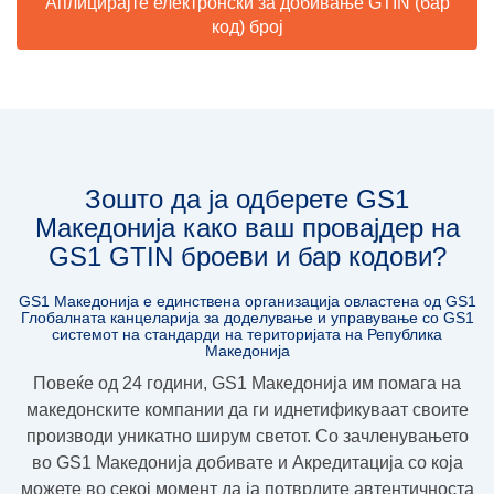
Аплицирајте електронски за добивање GTIN (бар
код) број
Зошто да ја одберете GS1
Македонија како ваш провајдер на
GS1 GTIN броеви и бар кодови?
GS1 Македонија е единствена организација овлaстена од GS1
Глобалната канцеларија за доделување и управување со GS1
системот на стандарди на територијата на Република
Македонија
Повеќе од 24 години, GS1 Македoнија им помага на
македонските компании да ги иднетификуваат своите
производи уникатно ширум светот. Со зачленувањето
во GS1 Македонија добивате и
Акредитација
со која
можете во секој момент да ја потврдите
автентичноста