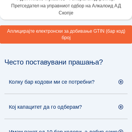
Претседател на управниот одбор на Алкалоид АД
Скопје
Аплицирајте електронски за добивање GTIN (бар код)
број
Често поставувани прашања?
Колку бар кодови ми се потребни?
Кој капацитет да го одберам?
Имам пакет од 10 бар кодови, а добив само