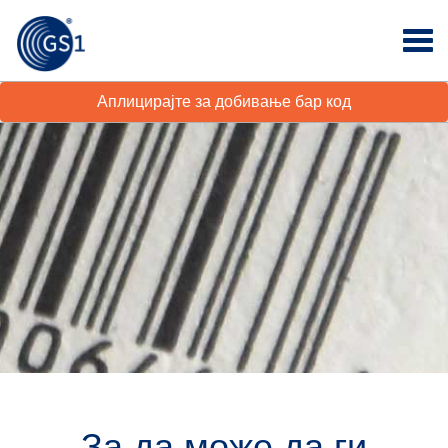
Аплицирајте за добивање бар код
За да може да ги