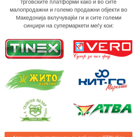
трговските платформи како и во сите
малопродажни и големо продажни објекти во
Македонија вклучувајќи ги и сите големи
синџири на супермаркети меѓу кои: