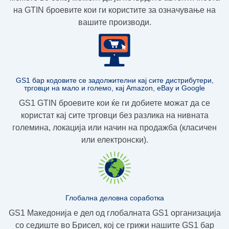
на GTIN броевите
кои ги користите за означување на
вашите производи.
GS1 бар кодовите се задолжителни кај сите дистрибутери,
трговци на мало и големо, кај Amazon, eBay и Google
GS1 GTIN броевите кои ќе ги добиете можат да се
користат кај сите трговци без разлика на нивната
големина, локација или начин на продажба (класичен
или електронски).
Глобална деловна соработка
GS1 Македонија е дел од глобалната GS1 организација
со седиште во Брисел, кој се грижи нашите GS1 бар