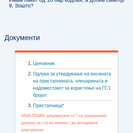
9. Зошто?
Документи
Ценовник
Oдлука за утврдување на висината
на пристапнината, членарината и
надоместокот за користење на ГС1
бројот
Пристапница*
ЗАБЕЛЕШКА документите со * се пополнуваат
доколку не сте во можност да аплицирате
електронски