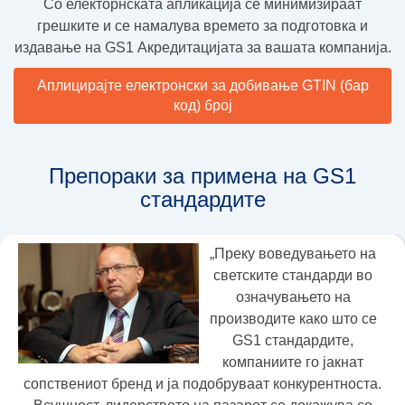
Со електорнската апликација се минимизираат
грешките и се намалува времето за подготовка и
издавање на GS1 Акредитацијата за вашата компанија.
Аплицирајте електронски за добивање GTIN (бар
код) број
Препораки за примена на GS1
стандардите
„Преку воведувањето на
светските стандарди во
означувањето на
производите како што се
GS1 стандардите,
компаниите го јакнат
сопствениот бренд и ја подобруваат конкурентноста.