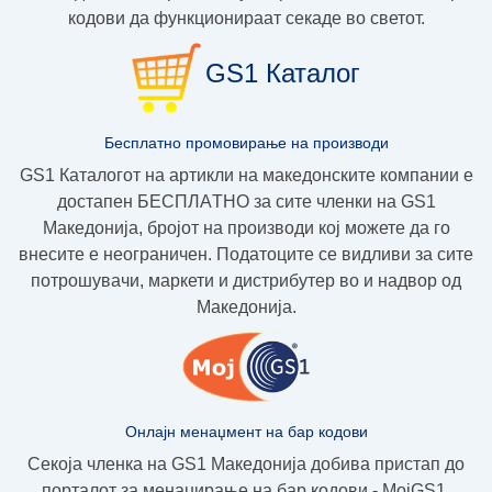
кодови да функционираат секаде во светот.
GS1 Каталог
Бесплатно промовирање на производи
GS1 Каталогот на артикли на македонските компании е
достапен
БЕСПЛAТНО
за сите членки на GS1
Македoнија, бројот на производи кој можете да го
внесите е неограничен. Податоците се видливи за сите
потрошувачи, маркети и дистрибутер во и надвор од
Македонија.
Онлајн менаџмент на бар кодови
Секоја членка на GS1 Македонија добива пристап до
порталот за менаџирање на бар кодови - МојGS1.