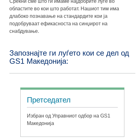
Среќни сме што ги имаме најдобрите луѓе во
областите во кои што работат. Нашиот тим има
длабоко познавање на стандардите кои ја
подобруваат ефикасноста на синџирот на
снабдување.
Запознајте ги луѓето кои се дел од
GS1 Македонија:
Претседател
Избран од Управниот одбор на GS1
Македонија