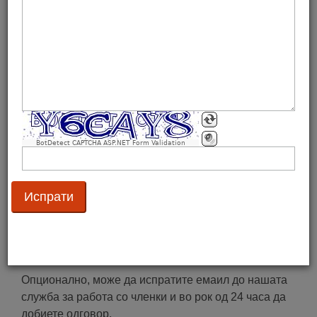
имплементацијата на нашите стандарди.
Контактирајте ги вработените
Нашите вработени се достапни од понеделник до
петок оd 8:00 часoт до 16:00 часот
(0)77 552 826
(0)2 32 54 251
.
Можете да не контактирате и на email
BotDetect CAPTCHA ASP.NET Form Validation
преку
gs1mk@gs1mk.org.mk
– наша заложба е на
сите пораки да одговориме максимум за 2 дена.
Доколку сакате да разговарате со конкретна личност
од GS1 Македонија, притиснете
тука
.
Испрати емаил
Опционално, може да испратите емаил до нашата
служба за работа со членки и во рок од 24 часа да
добиете одговор.